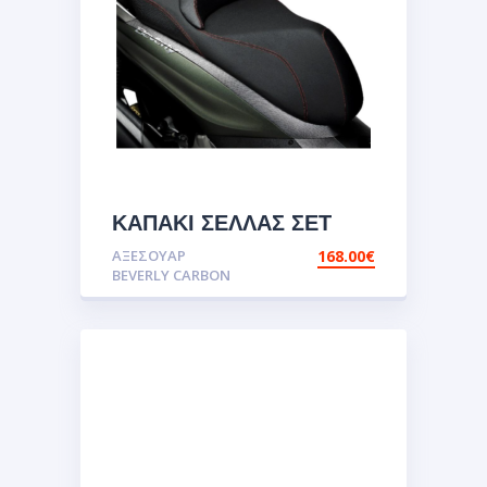
ΚΑΠΑΚΙ ΣΕΛΛΑΣ ΣΕΤ
ΔΕΞΙ ΚΑΙ ΑΡΙΣΤΕΡΟ
ΑΞΕΣΟΥΑΡ
168.00
€
CARBON BEVERLY
BEVERLY CARBON