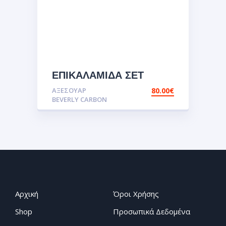
ΕΠΙΚΑΛΑΜΙΔΑ ΣΕΤ
ΔΕΞΙΑ ΚΑΙ ΑΡΙΣΤΕΡΗ
ΑΞΕΣΟΥΑΡ
80.00
€
CARBON BEVERLY
BEVERLY CARBON
Αρχική
Όροι Χρήσης
Shop
Προσωπικά Δεδομένα