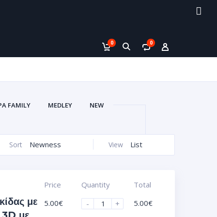
0
0
PA FAMILY
MEDLEY
NEW
V
ΑΥΤΟΚΌΛΛΗΤΑ VACUUM 3D
ΙΚΈΤΕΣ ΣΜΆΛΤΟΥ (ΚΡΥΣΤΑΛΛΟΣ)
Newness
List
Sort
View
)
ΖΆΝΤΕΣ ΑΥΤΟΚΌΛΛΗΤΑ UV
ΟΦΌΛΙΑ)
ΠΛΑΣΤΙΚΆ ΠΛΑΊΣΙΑ
Price
Quantity
Total
κίδας με
5.00
€
5.00
€
-
+
 3D με