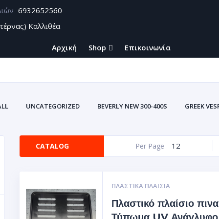
λιών
6932652560
τέρνας) Καλλιθέα
Αρχική
Shop
Επικοινωνία
ALL
UNCATEGORIZED
BEVERLY NEW 300-400S
GREEK VES
ZONTES
ΑΞΕΣΟΥΑΡ BEVERLY CARBON
ΑΥΤΟΚΌΛΛΗΤΑ U
ΑΥΤΟΚΌΛΛΗΤΕΣ ΕΤ
12
CATALOG
Per Page
ΥΤΟΚΌΛΛΗΤΕΣ ΕΤΙΚΈΤΕΣ ΤΑΙΝΊΕΣ ΓΙΑ ΖΆΝΤΕΣ ΣΜΆΛΤΟΥ(ΚΡΎΣΤΑΛΛΟΣ
Σ ΒΙΝΥΛΊΟΥ
ΘΉΚΕΣ ΕΓΓΡΆΦΩΝ ΑΥΤΟΚΙΝΗΤΩΝ-ΜΗΧΑΝΩΝ (ΠΟΡΤ
ΠΛΑΣΤΙΚΆ ΠΛΑΊΣΙΑ
Πλαστικό πλαίσιο πινα
Τύπωμα UV Ανάγλυφο