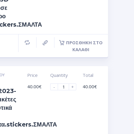
 σε
ρο
ickers.ΣΜΑΛΤΑ
ΠΡΟΣΘΉΚΗ ΣΤΟ
ΚΑΛΆΘΙ
ΟΥ
Price
Quantity
Total
40.00
€
40.00
€
-
+
2023-
ικέτες
τικά
τα.stickers.ΣΜΑΛΤΑ