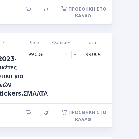
ΠΡΟΣΘΉΚΗ ΣΤΟ
ΚΑΛΆΘΙ
ΟΥ
Price
Quantity
Total
99.00
€
99.00
€
-
+
2023-
ικέτες
τικά για
ϊνών
stickers.ΣΜΑΛΤΑ
ΠΡΟΣΘΉΚΗ ΣΤΟ
ΚΑΛΆΘΙ