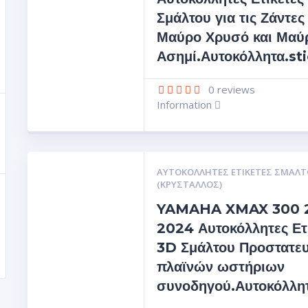
Σμάλτου για τις Ζάντες
Μαύρο Χρυσό και Μαύ
Ασημί.Αυτοκόλλητα.st
0
reviews
Information
ΑΥΤΟΚΌΛΛΗΤΕΣ ΕΤΙΚΈΤΕΣ ΣΜΆΛΤ
(ΚΡΥΣΤΑΛΛΟΣ)
YAMAHA XMAX 300 
2024 Αυτοκόλλητες Ετ
3D Σμάλτου Προστατευ
πλαϊνών ωστήριων
συνοδηγού.Αυτοκόλλη