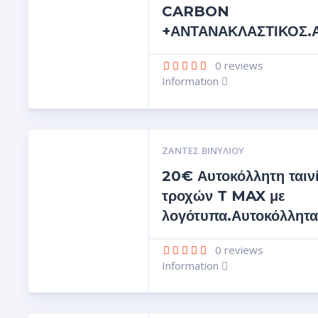
CARBON
+ΑΝΤΑΝΑΚΛΑΣΤΙΚΟΣ.Αυ
0
reviews
Information
ΖΆΝΤΕΣ ΒΙΝΥΛΊΟΥ
20€ Αυτοκόλλητη ταιν
τροχών T MAX με
λογότυπα.Αυτοκόλλητα
0
reviews
Information