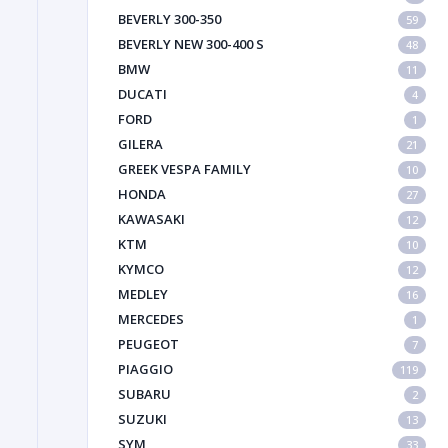
BEVERLY 300-350
59
BEVERLY NEW 300-400 S
48
BMW
11
DUCATI
4
FORD
1
GILERA
21
GREEK VESPA FAMILY
10
HONDA
27
KAWASAKI
12
KTM
10
KYMCO
12
MEDLEY
16
MERCEDES
1
PEUGEOT
7
PIAGGIO
119
SUBARU
2
SUZUKI
13
SYM
33