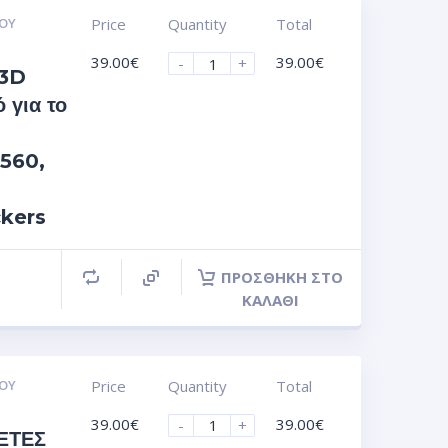
ΟΥ
Price
Quantity
Total
39.00
€
39.00
€
-
+
 3D
 για το
560,
ckers
ΠΡΟΣΘΉΚΗ ΣΤΟ
ΚΑΛΆΘΙ
ΟΥ
Price
Quantity
Total
39.00
€
39.00
€
-
+
ΈΤΕΣ