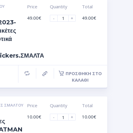
ΟΥ
Price
Quantity
Total
49.00
€
49.00
€
-
+
2023-
ικέτες
τικά
tickers.ΣΜΑΛΤΑ
ΠΡΟΣΘΉΚΗ ΣΤΟ
ΚΑΛΆΘΙ
ΕΣ ΣΜΆΛΤΟΥ
Price
Quantity
Total
10.00
€
10.00
€
-
+
ες
 BATMAN