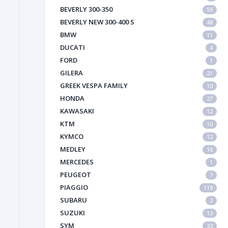
BEVERLY 300-350
59
BEVERLY NEW 300-400 S
48
BMW
11
DUCATI
4
FORD
1
GILERA
21
GREEK VESPA FAMILY
10
HONDA
27
KAWASAKI
12
KTM
10
KYMCO
12
MEDLEY
16
MERCEDES
1
PEUGEOT
7
PIAGGIO
119
SUBARU
2
SUZUKI
13
SYM
33