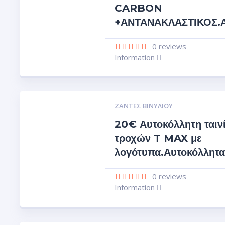
CARBON
+ΑΝΤΑΝΑΚΛΑΣΤΙΚΟΣ.Αυ
0
reviews
Information
ΖΆΝΤΕΣ ΒΙΝΥΛΊΟΥ
20€ Αυτοκόλλητη ταιν
τροχών T MAX με
λογότυπα.Αυτοκόλλητα
0
reviews
Information