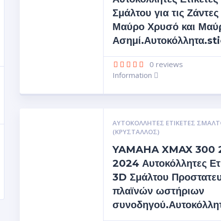
Σμάλτου για τις Ζάντες
Μαύρο Χρυσό και Μαύ
Ασημί.Αυτοκόλλητα.st
0
reviews
Information
ΑΥΤΟΚΌΛΛΗΤΕΣ ΕΤΙΚΈΤΕΣ ΣΜΆΛΤ
(ΚΡΥΣΤΑΛΛΟΣ)
YAMAHA XMAX 300 
2024 Αυτοκόλλητες Ετ
3D Σμάλτου Προστατευ
πλαϊνών ωστήριων
συνοδηγού.Αυτοκόλλη