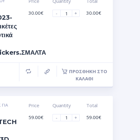
ΟΥ
Price
Quantity
Total
30.00
€
30.00
€
-
+
023-
ικέτες
τικά
tickers.ΣΜΑΛΤΑ
ΠΡΟΣΘΉΚΗ ΣΤΟ
ΚΑΛΆΘΙ
 ΓΙΑ
Price
Quantity
Total
59.00
€
59.00
€
-
+
TECH
 3D