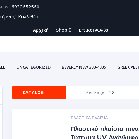
λιών
6932652560
τέρνας) Καλλιθέα
Αρχική
Shop
Επικοινωνία
ALL
UNCATEGORIZED
BEVERLY NEW 300-400S
GREEK VES
ZONTES
ΑΞΕΣΟΥΑΡ BEVERLY CARBON
ΑΥΤΟΚΌΛΛΗΤΑ U
ΑΥΤΟΚΌΛΛΗΤΕΣ ΕΤ
12
CATALOG
Per Page
ΥΤΟΚΌΛΛΗΤΕΣ ΕΤΙΚΈΤΕΣ ΤΑΙΝΊΕΣ ΓΙΑ ΖΆΝΤΕΣ ΣΜΆΛΤΟΥ(ΚΡΎΣΤΑΛΛΟΣ
Σ ΒΙΝΥΛΊΟΥ
ΘΉΚΕΣ ΕΓΓΡΆΦΩΝ ΑΥΤΟΚΙΝΗΤΩΝ-ΜΗΧΑΝΩΝ (ΠΟΡΤ
ΠΛΑΣΤΙΚΆ ΠΛΑΊΣΙΑ
Πλαστικό πλαίσιο πινα
Τύπωμα UV Ανάγλυφο