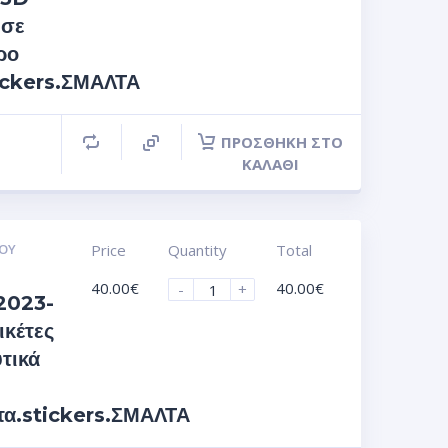
 σε
ρο
ickers.ΣΜΑΛΤΑ
ΠΡΟΣΘΉΚΗ ΣΤΟ
ΚΑΛΆΘΙ
ΟΥ
Price
Quantity
Total
40.00
€
40.00
€
-
+
2023-
ικέτες
τικά
τα.stickers.ΣΜΑΛΤΑ