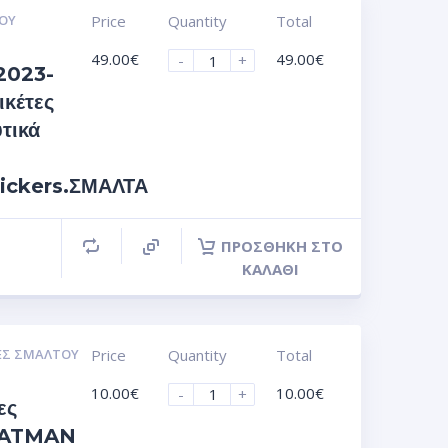
ΟΥ
Price
Quantity
Total
49.00
€
49.00
€
-
+
2023-
ικέτες
τικά
tickers.ΣΜΑΛΤΑ
ΠΡΟΣΘΉΚΗ ΣΤΟ
ΚΑΛΆΘΙ
ΕΣ ΣΜΆΛΤΟΥ
Price
Quantity
Total
10.00
€
10.00
€
-
+
ες
 BATMAN