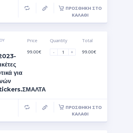
ΠΡΟΣΘΉΚΗ ΣΤΟ
ΚΑΛΆΘΙ
ΟΥ
Price
Quantity
Total
99.00
€
99.00
€
-
+
2023-
ικέτες
τικά για
ϊνών
stickers.ΣΜΑΛΤΑ
ΠΡΟΣΘΉΚΗ ΣΤΟ
ΚΑΛΆΘΙ