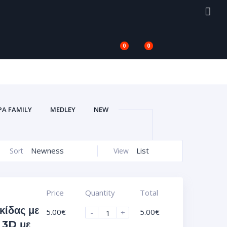
0
0
PA FAMILY
MEDLEY
NEW
V
ΑΥΤΟΚΌΛΛΗΤΑ VACUUM 3D
ΙΚΈΤΕΣ ΣΜΆΛΤΟΥ (ΚΡΥΣΤΑΛΛΟΣ)
Newness
List
Sort
View
)
ΖΆΝΤΕΣ ΑΥΤΟΚΌΛΛΗΤΑ UV
ΟΦΌΛΙΑ)
ΠΛΑΣΤΙΚΆ ΠΛΑΊΣΙΑ
Price
Quantity
Total
κίδας με
5.00
€
5.00
€
-
+
 3D με