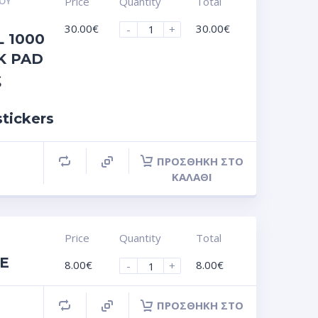
ΟΥ
Price
Quantity
Total
30.00
€
30.00
€
-
+
 1000
K PAD
ς
stickers
ΠΡΟΣΘΉΚΗ ΣΤΟ
ΚΑΛΆΘΙ
Price
Quantity
Total
IE
8.00
€
8.00
€
-
+
ΠΡΟΣΘΉΚΗ ΣΤΟ