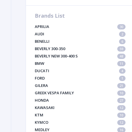
Brands List
APRILIA
30
AUDI
2
BENELLI
6
BEVERLY 300-350
59
BEVERLY NEW 300-400 S
48
BMW
11
DUCATI
4
FORD
1
GILERA
21
GREEK VESPA FAMILY
10
HONDA
27
KAWASAKI
12
KTM
10
KYMCO
12
MEDLEY
16