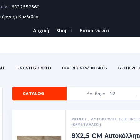
λιών
6932652560
τέρνας) Καλλιθέα
Αρχική
Shop
Επικοινωνία
ALL
UNCATEGORIZED
BEVERLY NEW 300-400S
GREEK VES
12
CATALOG
Per Page
MEDLEY
,
ΑΥΤΟΚΌΛΛΗΤΕΣ ΕΤΙΚΈΤ
(ΚΡΥΣΤΑΛΛΟΣ)
8X2,5 CM Αυτοκόλλητ