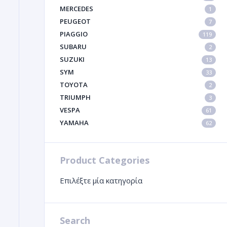
MERCEDES
1
PEUGEOT
7
PIAGGIO
119
SUBARU
2
SUZUKI
13
SYM
33
TOYOTA
2
TRIUMPH
3
VESPA
61
YAMAHA
62
Product Categories
Επιλέξτε μία κατηγορία
Search