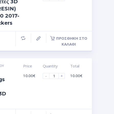
κέτες 3D
RESIN)
0 2017-
ckers
ΠΡΟΣΘΉΚΗ ΣΤΟ
ΚΑΛΆΘΙ
ΟΥ
Price
Quantity
Total
10.00
€
10.00
€
-
+
gs
 3D