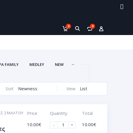
0
0
...
PA FAMILY
MEDLEY
NEW
Newness
List
Sort
View
ΕΣ ΣΜΆΛΤΟΥ
Price
Quantity
Total
10.00
€
10.00
€
-
+
ες