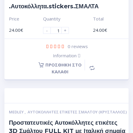
.Αυτοκόλλητα.stickers.ΣΜΑΛΤΑ
Price
Quantity
Total
24.00
€
24.00
€
-
+
0
reviews
Information
ΠΡΟΣΘΉΚΗ ΣΤΟ
ΚΑΛΆΘΙ
MEDLEY
,
ΑΥΤΟΚΌΛΛΗΤΕΣ ΕΤΙΚΈΤΕΣ ΣΜΆΛΤΟΥ (ΚΡΥΣΤΑΛΛΟΣ)
Προστατευτικές Αυτοκόλλητες ετικέτες
3D Σμάλτου FULL KIT με Ιταλική σημαία