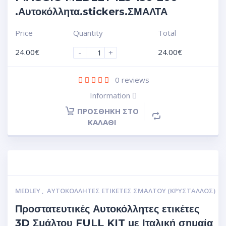
.Αυτοκόλλητα.stickers.ΣΜΑΛΤΑ
Price
Quantity
Total
24.00
€
24.00
€
-
+
0
reviews
Information
ΠΡΟΣΘΉΚΗ ΣΤΟ
ΚΑΛΆΘΙ
MEDLEY
,
ΑΥΤΟΚΌΛΛΗΤΕΣ ΕΤΙΚΈΤΕΣ ΣΜΆΛΤΟΥ (ΚΡΥΣΤΑΛΛΟΣ)
Προστατευτικές Αυτοκόλλητες ετικέτες
3D Σμάλτου FULL KIT με Ιταλική σημαία