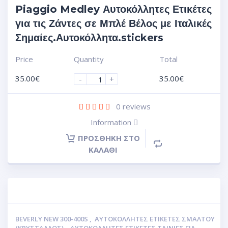
Piaggio Medley Αυτοκόλλητες Ετικέτες
για τις Ζάντες σε Μπλέ Βέλος με Ιταλικές
Σημαίες.Αυτοκόλλητα.stickers
Price
Quantity
Total
35.00
€
35.00
€
-
+
0
reviews
Information
ΠΡΟΣΘΉΚΗ ΣΤΟ
ΚΑΛΆΘΙ
BEVERLY NEW 300-400S
,
ΑΥΤΟΚΌΛΛΗΤΕΣ ΕΤΙΚΈΤΕΣ ΣΜΆΛΤΟΥ
(ΚΡΥΣΤΑΛΛΟΣ)
,
ΑΥΤΟΚΌΛΛΗΤΕΣ ΕΤΙΚΈΤΕΣ ΤΑΙΝΊΕΣ ΓΙΑ