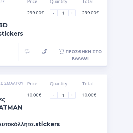
ΟΥ
Price
Quantity
Total
299.00
€
299.00
€
-
+
 3D
stickers
ΠΡΟΣΘΉΚΗ ΣΤΟ
ΚΑΛΆΘΙ
ΕΣ ΣΜΆΛΤΟΥ
Price
Quantity
Total
10.00
€
10.00
€
-
+
ες
 BATMAN
τοκόλλητα.stickers