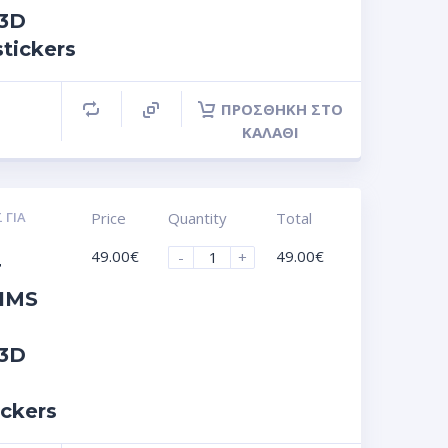
 3D
stickers
ΠΡΟΣΘΉΚΗ ΣΤΟ
ΚΑΛΆΘΙ
 ΓΙΑ
Price
Quantity
Total
49.00
€
49.00
€
-
+
T
IMS
 3D
ickers