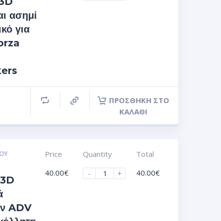
 3D
αι ασημί
κό για
orza
kers
ΠΡΟΣΘΉΚΗ ΣΤΟ
ΚΑΛΆΘΙ
ΟΥ
Price
Quantity
Total
40.00
€
40.00
€
-
+
 3D
ά
ών ADV