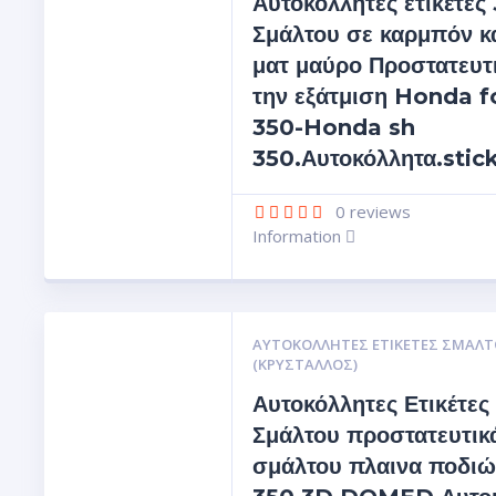
Αυτοκόλλητες ετικέτες
Σμάλτου σε καρμπόν κ
ματ μαύρο Προστατευτι
την εξάτμιση Honda f
350-Honda sh
350.Αυτοκόλλητα.stic
0
reviews
Information
ΑΥΤΟΚΌΛΛΗΤΕΣ ΕΤΙΚΈΤΕΣ ΣΜΆΛΤ
(ΚΡΥΣΤΑΛΛΟΣ)
Αυτοκόλλητες Ετικέτες
Σμάλτου προστατευτικ
σμάλτου πλαινα ποδι