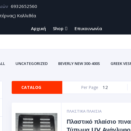
λιών
6932652560
τέρνας) Καλλιθέα
Αρχική
Shop
Επικοινωνία
ALL
UNCATEGORIZED
BEVERLY NEW 300-400S
GREEK VES
ZONTES
ΑΞΕΣΟΥΑΡ BEVERLY CARBON
ΑΥΤΟΚΌΛΛΗΤΑ U
ΑΥΤΟΚΌΛΛΗΤΕΣ ΕΤ
12
CATALOG
Per Page
ΥΤΟΚΌΛΛΗΤΕΣ ΕΤΙΚΈΤΕΣ ΤΑΙΝΊΕΣ ΓΙΑ ΖΆΝΤΕΣ ΣΜΆΛΤΟΥ(ΚΡΎΣΤΑΛΛΟΣ
Σ ΒΙΝΥΛΊΟΥ
ΘΉΚΕΣ ΕΓΓΡΆΦΩΝ ΑΥΤΟΚΙΝΗΤΩΝ-ΜΗΧΑΝΩΝ (ΠΟΡΤ
ΠΛΑΣΤΙΚΆ ΠΛΑΊΣΙΑ
Πλαστικό πλαίσιο πινα
Τύπωμα UV Ανάγλυφο