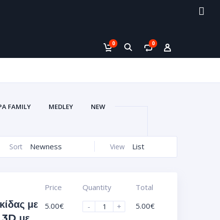
0
0
PA FAMILY
MEDLEY
NEW
V
ΑΥΤΟΚΌΛΛΗΤΑ VACUUM 3D
ΙΚΈΤΕΣ ΣΜΆΛΤΟΥ (ΚΡΥΣΤΑΛΛΟΣ)
Newness
List
Sort
View
)
ΖΆΝΤΕΣ ΑΥΤΟΚΌΛΛΗΤΑ UV
ΟΦΌΛΙΑ)
ΠΛΑΣΤΙΚΆ ΠΛΑΊΣΙΑ
Price
Quantity
Total
κίδας με
5.00
€
5.00
€
-
+
 3D με