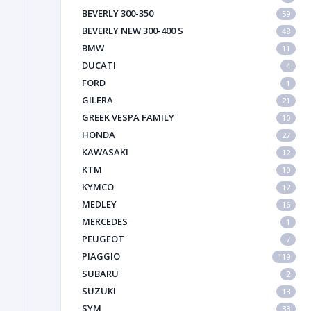
BEVERLY 300-350
59
BEVERLY NEW 300-400 S
48
BMW
11
DUCATI
4
FORD
1
GILERA
21
GREEK VESPA FAMILY
10
HONDA
27
KAWASAKI
12
KTM
10
KYMCO
12
MEDLEY
16
MERCEDES
1
PEUGEOT
7
PIAGGIO
119
SUBARU
2
SUZUKI
13
SYM
33