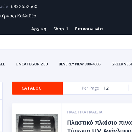
λιών
6932652560
τέρνας) Καλλιθέα
Αρχική
Shop
Επικοινωνία
ALL
UNCATEGORIZED
BEVERLY NEW 300-400S
GREEK VES
12
CATALOG
Per Page
ΠΛΑΣΤΙΚΆ ΠΛΑΊΣΙΑ
Πλαστικό πλαίσιο πινα
Τύπωμα UV Ανάγλυφο