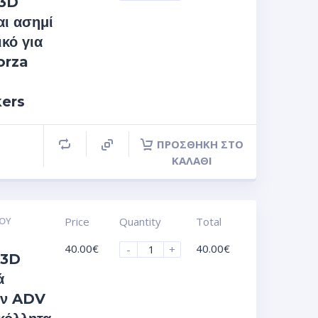
 3D
αι ασημί
κό για
orza
kers
ΠΡΟΣΘΉΚΗ ΣΤΟ
ΚΑΛΆΘΙ
ΟΥ
Price
Quantity
Total
40.00
€
40.00
€
-
+
 3D
ά
ών ADV