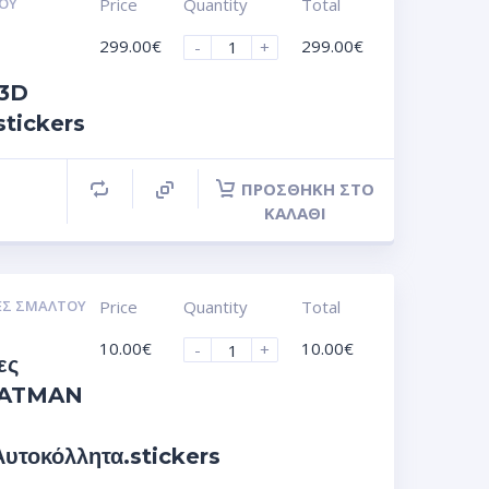
ΟΥ
Price
Quantity
Total
299.00
€
299.00
€
-
+
 3D
stickers
ΠΡΟΣΘΉΚΗ ΣΤΟ
ΚΑΛΆΘΙ
ΕΣ ΣΜΆΛΤΟΥ
Price
Quantity
Total
10.00
€
10.00
€
-
+
ες
 BATMAN
τοκόλλητα.stickers