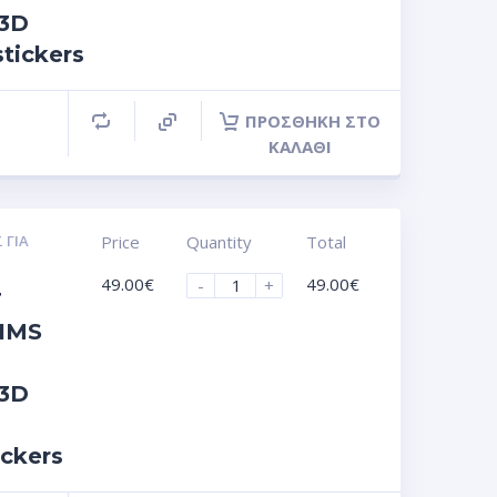
 3D
stickers
ΠΡΟΣΘΉΚΗ ΣΤΟ
ΚΑΛΆΘΙ
 ΓΙΑ
Price
Quantity
Total
49.00
€
49.00
€
-
+
T
IMS
 3D
ickers