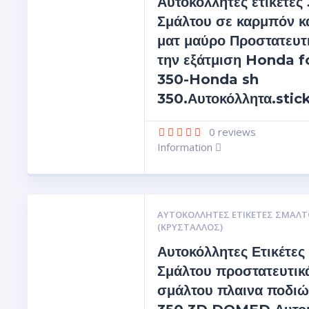
Αυτοκόλλητες ετικέτες
Σμάλτου σε καρμπόν κ
ματ μαύρο Προστατευτι
την εξάτμιση Honda f
350-Honda sh
350.Αυτοκόλλητα.stic
0
reviews
Information
ΑΥΤΟΚΌΛΛΗΤΕΣ ΕΤΙΚΈΤΕΣ ΣΜΆΛΤ
(ΚΡΥΣΤΑΛΛΟΣ)
Αυτοκόλλητες Ετικέτες
Σμάλτου προστατευτικ
σμάλτου πλαινα ποδι