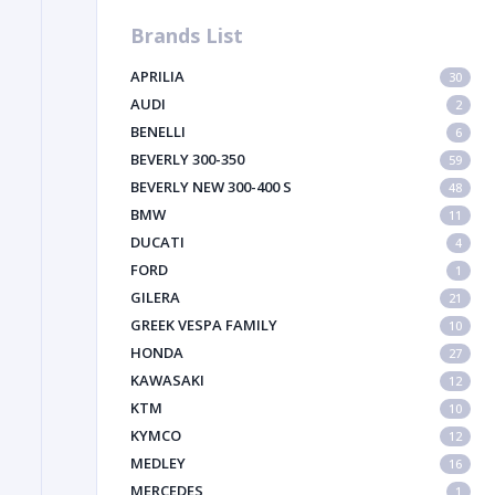
Brands List
APRILIA
30
AUDI
2
BENELLI
6
BEVERLY 300-350
59
BEVERLY NEW 300-400 S
48
BMW
11
DUCATI
4
FORD
1
GILERA
21
GREEK VESPA FAMILY
10
HONDA
27
KAWASAKI
12
KTM
10
KYMCO
12
MEDLEY
16
MERCEDES
1