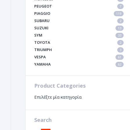
PEUGEOT
7
PIAGGIO
119
SUBARU
2
SUZUKI
13
SYM
33
TOYOTA
2
TRIUMPH
3
VESPA
61
YAMAHA
62
Product Categories
Επιλέξτε μία κατηγορία
Search