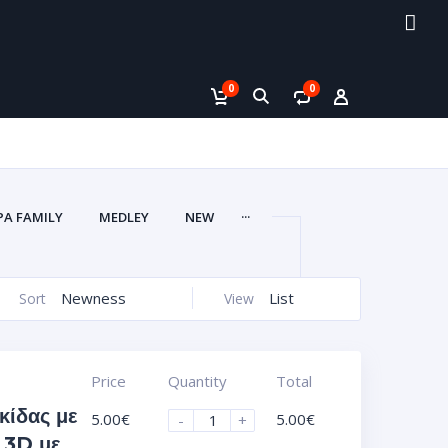
0
0
...
PA FAMILY
MEDLEY
NEW
Newness
List
Sort
View
Price
Quantity
Total
κίδας με
5.00
€
5.00
€
-
+
 3D με