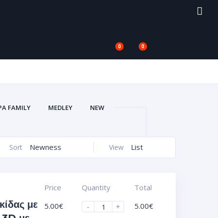
0
0
PA FAMILY
MEDLEY
NEW
V
ΑΥΤΟΚΌΛΛΗΤΑ VACUUM 3D
ΙΚΈΤΕΣ ΣΜΆΛΤΟΥ (ΚΡΥΣΤΑΛΛΟΣ)
Newness
List
Sort
View
)
ΖΆΝΤΕΣ ΑΥΤΟΚΌΛΛΗΤΑ UV
ΟΦΌΛΙΑ)
ΠΛΑΣΤΙΚΆ ΠΛΑΊΣΙΑ
Price
Quantity
Total
κίδας με
5.00
€
5.00
€
-
+