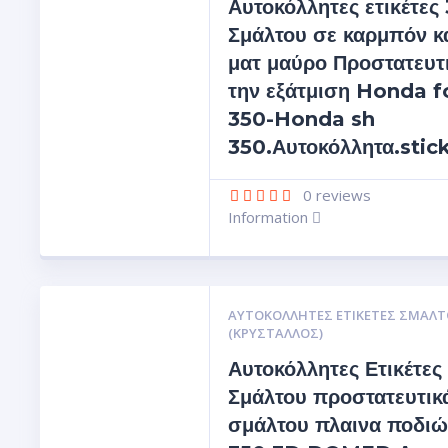
Αυτοκόλλητες ετικέτες
Σμάλτου σε καρμπόν κ
ματ μαύρο Προστατευτι
την εξάτμιση Honda f
350-Honda sh
350.Αυτοκόλλητα.stic
0
reviews
Information
ΑΥΤΟΚΌΛΛΗΤΕΣ ΕΤΙΚΈΤΕΣ ΣΜΆΛΤ
(ΚΡΥΣΤΑΛΛΟΣ)
Αυτοκόλλητες Ετικέτες
Σμάλτου προστατευτικ
σμάλτου πλαινα ποδι