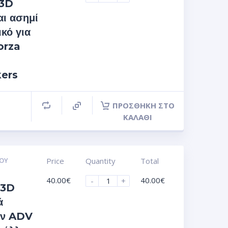
 3D
αι ασημί
κό για
orza
kers
ΠΡΟΣΘΉΚΗ ΣΤΟ
ΚΑΛΆΘΙ
ΟΥ
Price
Quantity
Total
40.00
€
40.00
€
-
+
 3D
ά
ών ADV