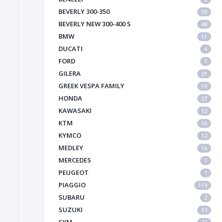
BEVERLY 300-350
59
BEVERLY NEW 300-400 S
48
BMW
11
DUCATI
4
FORD
1
GILERA
21
GREEK VESPA FAMILY
10
HONDA
27
KAWASAKI
12
KTM
10
KYMCO
12
MEDLEY
16
MERCEDES
1
PEUGEOT
7
PIAGGIO
119
SUBARU
2
SUZUKI
13