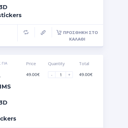
 3D
stickers
ΠΡΟΣΘΉΚΗ ΣΤΟ
ΚΑΛΆΘΙ
 ΓΙΑ
Price
Quantity
Total
49.00
€
49.00
€
-
+
T
IMS
 3D
ickers