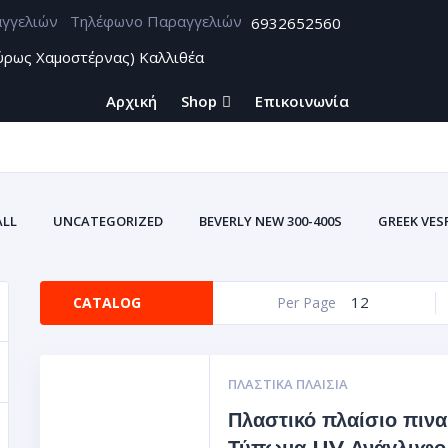
Τηλέφωνο Παραγγελιών
6932652560
ύρως Χαμοστέρνας) Καλλιθέα
Αρχική
Shop
Επικοινωνία
ALL
UNCATEGORIZED
BEVERLY NEW 300-400S
GREEK VES
ZONTES
ΑΞΕΣΟΥΑΡ BEVERLY CARBON
ΑΥΤΟΚΌΛΛΗΤΑ U
ΑΥΤΟΚΌΛΛΗΤΕΣ ΕΤ
12
CATALOG
Per Page
ΥΤΟΚΌΛΛΗΤΕΣ ΕΤΙΚΈΤΕΣ ΤΑΙΝΊΕΣ ΓΙΑ ΖΆΝΤΕΣ ΣΜΆΛΤΟΥ(ΚΡΎΣΤΑΛΛΟΣ
Σ ΒΙΝΥΛΊΟΥ
ΘΉΚΕΣ ΕΓΓΡΆΦΩΝ ΑΥΤΟΚΙΝΗΤΩΝ-ΜΗΧΑΝΩΝ (ΠΟΡΤ
ΠΛΑΣΤΙΚΆ ΠΛΑΊΣΙΑ
Πλαστικό πλαίσιο πινα