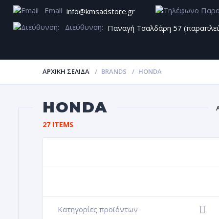
Email
info@kmsadstore.gr
Διεύθυνση:
Παναγή Τσαλδάρη 57 (παραπλε
ΑΡΧΙΚΉ ΣΕΛΊΔΑ
BRANDS
HONDA
HONDA
27 ITEMS
Α
ΖΆΝΤΕ
Κατηγορίες προϊόντων
+