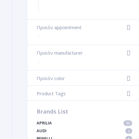
Προϊόν appointment
+
Προϊόν manufacturer
+
Προϊόν color
-
Product Tags
-
Brands List
APRILIA
30
AUDI
2
BENELLI
6