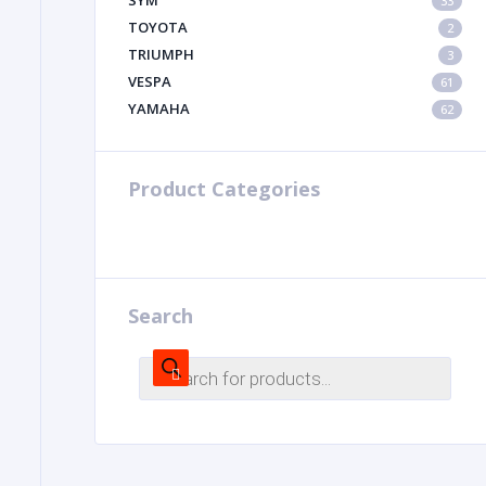
SYM
33
TOYOTA
2
TRIUMPH
3
VESPA
61
YAMAHA
62
Product Categories
Search