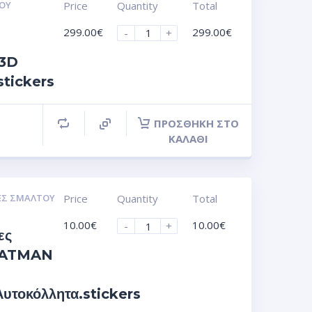
ΟΥ
Price
Quantity
Total
299.00
€
299.00
€
-
+
 3D
stickers
ΠΡΟΣΘΉΚΗ ΣΤΟ
ΚΑΛΆΘΙ
ΕΣ ΣΜΆΛΤΟΥ
Price
Quantity
Total
10.00
€
10.00
€
-
+
ες
 BATMAN
τοκόλλητα.stickers