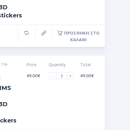
 3D
stickers
ΠΡΟΣΘΉΚΗ ΣΤΟ
ΚΑΛΆΘΙ
 ΓΙΑ
Price
Quantity
Total
49.00
€
49.00
€
-
+
T
IMS
 3D
ickers