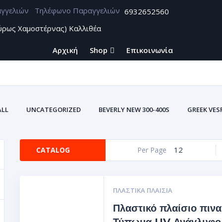
Τηλέφωνο Παραγγελιών
6932652560
ύρως Χαμοστέρνας) Καλλιθέα
Αρχική
Shop
Επικοινωνία
ALL
UNCATEGORIZED
BEVERLY NEW 300-400S
GREEK VES
ZONTES
ΑΞΕΣΟΥΑΡ BEVERLY CARBON
ΑΥΤΟΚΌΛΛΗΤΑ U
ΑΥΤΟΚΌΛΛΗΤΕΣ ΕΤ
12
CATALOG
Per Page
ΥΤΟΚΌΛΛΗΤΕΣ ΕΤΙΚΈΤΕΣ ΤΑΙΝΊΕΣ ΓΙΑ ΖΆΝΤΕΣ ΣΜΆΛΤΟΥ(ΚΡΎΣΤΑΛΛΟΣ
Σ ΒΙΝΥΛΊΟΥ
ΘΉΚΕΣ ΕΓΓΡΆΦΩΝ ΑΥΤΟΚΙΝΗΤΩΝ-ΜΗΧΑΝΩΝ (ΠΟΡΤ
ΠΛΑΣΤΙΚΆ ΠΛΑΊΣΙΑ
Πλαστικό πλαίσιο πινα