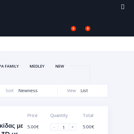
0
0
PA FAMILY
MEDLEY
NEW
V
ΑΥΤΟΚΌΛΛΗΤΑ VACUUM 3D
ΙΚΈΤΕΣ ΣΜΆΛΤΟΥ (ΚΡΥΣΤΑΛΛΟΣ)
Newness
List
Sort
View
)
ΖΆΝΤΕΣ ΑΥΤΟΚΌΛΛΗΤΑ UV
ΟΦΌΛΙΑ)
ΠΛΑΣΤΙΚΆ ΠΛΑΊΣΙΑ
Price
Quantity
Total
κίδας με
5.00
€
5.00
€
-
+