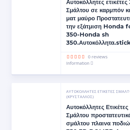
Αυτοκόλλητες ετικέτες
Σμάλτου σε καρμπόν κ
ματ μαύρο Προστατευτι
την εξάτμιση Honda f
350-Honda sh
350.Αυτοκόλλητα.stic
0
reviews
Information
ΑΥΤΟΚΌΛΛΗΤΕΣ ΕΤΙΚΈΤΕΣ ΣΜΆΛΤ
(ΚΡΥΣΤΑΛΛΟΣ)
Αυτοκόλλητες Ετικέτες
Σμάλτου προστατευτικ
σμάλτου πλαινα ποδι