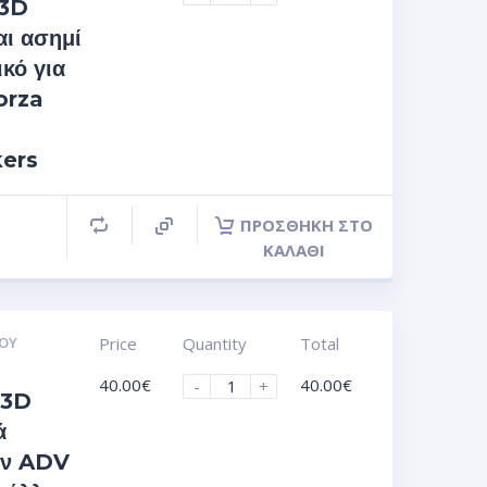
 3D
αι ασημί
κό για
orza
kers
ΠΡΟΣΘΉΚΗ ΣΤΟ
ΚΑΛΆΘΙ
ΟΥ
Price
Quantity
Total
40.00
€
40.00
€
-
+
 3D
ά
ών ADV