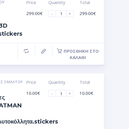
ΟΥ
Price
Quantity
Total
299.00
€
299.00
€
-
+
 3D
stickers
ΠΡΟΣΘΉΚΗ ΣΤΟ
ΚΑΛΆΘΙ
ΕΣ ΣΜΆΛΤΟΥ
Price
Quantity
Total
10.00
€
10.00
€
-
+
ες
 BATMAN
τοκόλλητα.stickers