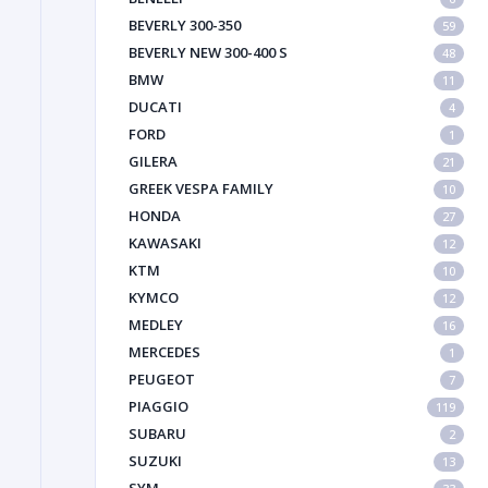
BEVERLY 300-350
59
BEVERLY NEW 300-400 S
48
BMW
11
DUCATI
4
FORD
1
GILERA
21
GREEK VESPA FAMILY
10
HONDA
27
KAWASAKI
12
KTM
10
KYMCO
12
MEDLEY
16
MERCEDES
1
PEUGEOT
7
PIAGGIO
119
SUBARU
2
SUZUKI
13