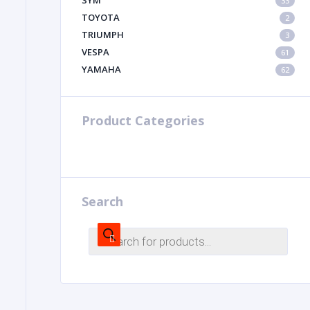
SYM
33
TOYOTA
2
TRIUMPH
3
VESPA
61
YAMAHA
62
Product Categories
Search