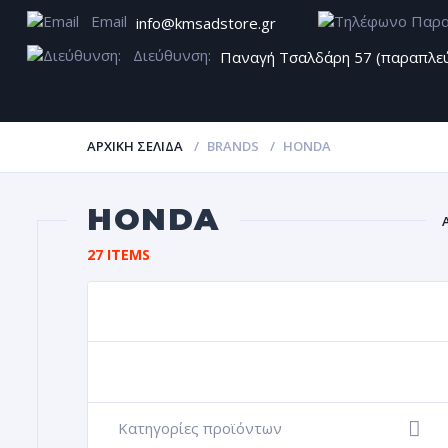
Email
info@kmsadstore.gr
Διεύθυνση:
Παναγή Τσαλδάρη 57 (παραπλε
ΑΡΧΙΚΉ ΣΕΛΊΔΑ
BRANDS
HONDA
HONDA
27 ITEMS
Α
ΖΆΝΤΕ
Κατηγορίες προϊόντων
+