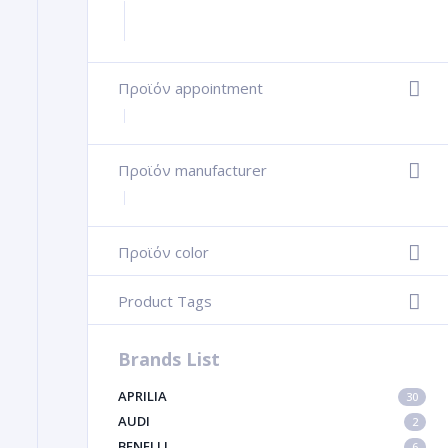
Προϊόν appointment
+
Προϊόν manufacturer
+
Προϊόν color
-
Product Tags
-
Brands List
APRILIA
30
AUDI
2
BENELLI
6