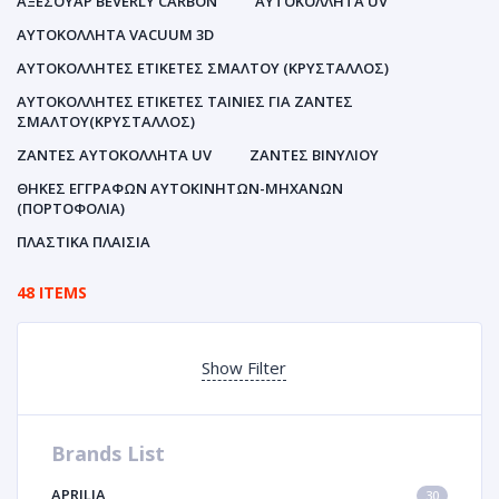
ΑΞΕΣΟΥΑΡ BEVERLY CARBON
ΑΥΤΟΚΌΛΛΗΤΑ UV
ΑΥΤΟΚΌΛΛΗΤΑ VACUUM 3D
ΑΥΤΟΚΌΛΛΗΤΕΣ ΕΤΙΚΈΤΕΣ ΣΜΆΛΤΟΥ (ΚΡΥΣΤΑΛΛΟΣ)
ΑΥΤΟΚΌΛΛΗΤΕΣ ΕΤΙΚΈΤΕΣ ΤΑΙΝΊΕΣ ΓΙΑ ΖΆΝΤΕΣ
ΣΜΆΛΤΟΥ(ΚΡΎΣΤΑΛΛΟΣ)
ΖΆΝΤΕΣ ΑΥΤΟΚΌΛΛΗΤΑ UV
ΖΆΝΤΕΣ ΒΙΝΥΛΊΟΥ
ΘΉΚΕΣ ΕΓΓΡΆΦΩΝ ΑΥΤΟΚΙΝΗΤΩΝ-ΜΗΧΑΝΩΝ
(ΠΟΡΤΟΦΌΛΙΑ)
ΠΛΑΣΤΙΚΆ ΠΛΑΊΣΙΑ
48 ITEMS
Show Filter
Brands List
APRILIA
30