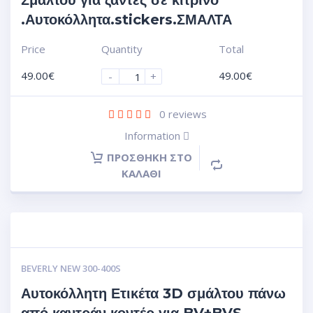
Σμάλτου για ζάντες σε κίτρινο
.Αυτοκόλλητα.stickers.ΣΜΑΛΤΑ
Price
Quantity
Total
49.00
€
49.00
€
-
+
0
reviews
Information
ΠΡΟΣΘΉΚΗ ΣΤΟ
ΚΑΛΆΘΙ
BEVERLY NEW 300-400S
Αυτοκόλλητη Ετικέτα 3D σμάλτου πάνω
από καντράν κοντέρ για BV+BVS