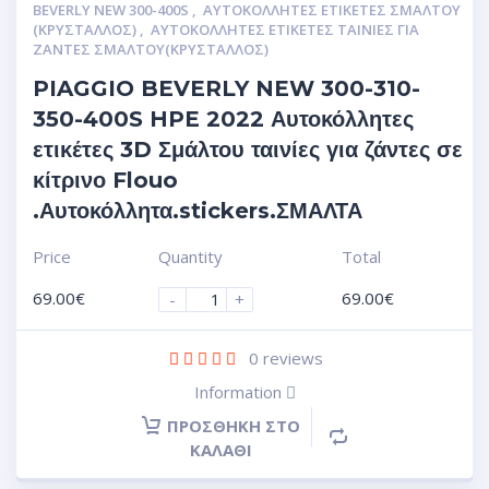
BEVERLY NEW 300-400S
,
ΑΥΤΟΚΌΛΛΗΤΕΣ ΕΤΙΚΈΤΕΣ ΣΜΆΛΤΟΥ
(ΚΡΥΣΤΑΛΛΟΣ)
,
ΑΥΤΟΚΌΛΛΗΤΕΣ ΕΤΙΚΈΤΕΣ ΤΑΙΝΊΕΣ ΓΙΑ
ΖΆΝΤΕΣ ΣΜΆΛΤΟΥ(ΚΡΎΣΤΑΛΛΟΣ)
PIAGGIO BEVERLY NEW 300-310-
350-400S HPE 2022 Αυτοκόλλητες
ετικέτες 3D Σμάλτου ταινίες για ζάντες σε
κίτρινο Flouo
.Αυτοκόλλητα.stickers.ΣΜΑΛΤΑ
Price
Quantity
Total
69.00
€
69.00
€
-
+
0
reviews
Information
ΠΡΟΣΘΉΚΗ ΣΤΟ
ΚΑΛΆΘΙ