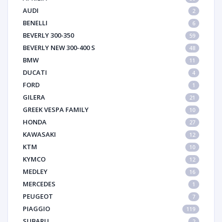
AUDI
2
BENELLI
6
BEVERLY 300-350
59
BEVERLY NEW 300-400 S
48
BMW
11
DUCATI
4
FORD
1
GILERA
21
GREEK VESPA FAMILY
10
HONDA
27
KAWASAKI
12
KTM
10
KYMCO
12
MEDLEY
16
MERCEDES
1
PEUGEOT
7
PIAGGIO
119
SUBARU
2