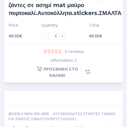
ζάντες σε ασημί mat μαύρο
πορτοκαλί.Αυτοκόλλητα.stickers.ΣΜΑΛΤΑ
Price
Quantity
Total
49.00
€
49.00
€
-
+
0
reviews
Information
ΠΡΟΣΘΉΚΗ ΣΤΟ
ΚΑΛΆΘΙ
BEVERLY NEW 300-400S
,
ΑΥΤΟΚΌΛΛΗΤΕΣ ΕΤΙΚΈΤΕΣ ΤΑΙΝΊΕΣ
ΓΙΑ ΖΆΝΤΕΣ ΣΜΆΛΤΟΥ(ΚΡΎΣΤΑΛΛΟΣ)