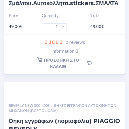
Σμάλτου.Αυτοκόλλητα.stickers.ΣΜΑΛΤΑ
Price
Quantity
Total
49.00
€
49.00
€
-
+
0
reviews
Information
ΠΡΟΣΘΉΚΗ ΣΤΟ
ΚΑΛΆΘΙ
BEVERLY NEW 300-400S
,
ΘΉΚΕΣ ΕΓΓΡΆΦΩΝ ΑΥΤΟΚΙΝΗΤΩΝ-
ΜΗΧΑΝΩΝ (ΠΟΡΤΟΦΌΛΙΑ)
Θήκη εγγράφων (πορτοφόλια) PIAGGIO