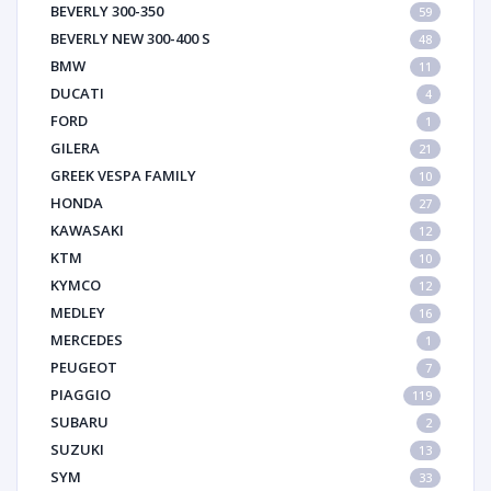
BEVERLY 300-350
59
BEVERLY NEW 300-400 S
48
BMW
11
DUCATI
4
FORD
1
GILERA
21
GREEK VESPA FAMILY
10
HONDA
27
KAWASAKI
12
KTM
10
KYMCO
12
MEDLEY
16
MERCEDES
1
PEUGEOT
7
PIAGGIO
119
SUBARU
2
SUZUKI
13
SYM
33