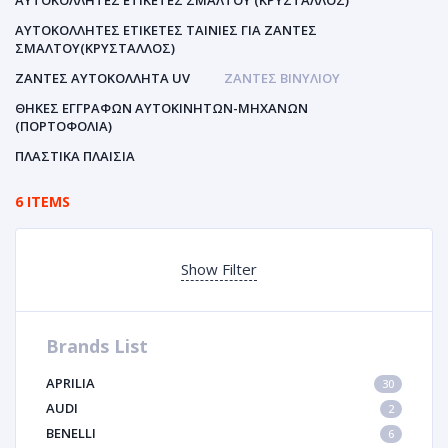
ΑΥΤΟΚΌΛΛΗΤΕΣ ΕΤΙΚΈΤΕΣ ΣΜΆΛΤΟΥ (ΚΡΥΣΤΑΛΛΟΣ)
ΑΥΤΟΚΌΛΛΗΤΕΣ ΕΤΙΚΈΤΕΣ ΤΑΙΝΊΕΣ ΓΙΑ ΖΆΝΤΕΣ
ΣΜΆΛΤΟΥ(ΚΡΎΣΤΑΛΛΟΣ)
ΖΆΝΤΕΣ ΑΥΤΟΚΌΛΛΗΤΑ UV
ΖΆΝΤΕΣ ΒΙΝΥΛΊΟΥ
ΘΉΚΕΣ ΕΓΓΡΆΦΩΝ ΑΥΤΟΚΙΝΗΤΩΝ-ΜΗΧΑΝΩΝ
(ΠΟΡΤΟΦΌΛΙΑ)
ΠΛΑΣΤΙΚΆ ΠΛΑΊΣΙΑ
6 ITEMS
Show Filter
Brands List
APRILIA
30
AUDI
2
BENELLI
6