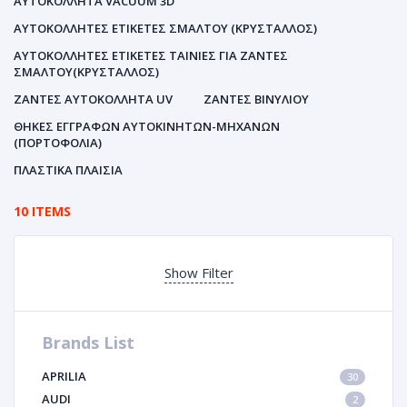
ΑΥΤΟΚΌΛΛΗΤΑ VACUUM 3D
ΑΥΤΟΚΌΛΛΗΤΕΣ ΕΤΙΚΈΤΕΣ ΣΜΆΛΤΟΥ (ΚΡΥΣΤΑΛΛΟΣ)
ΑΥΤΟΚΌΛΛΗΤΕΣ ΕΤΙΚΈΤΕΣ ΤΑΙΝΊΕΣ ΓΙΑ ΖΆΝΤΕΣ
ΣΜΆΛΤΟΥ(ΚΡΎΣΤΑΛΛΟΣ)
ΖΆΝΤΕΣ ΑΥΤΟΚΌΛΛΗΤΑ UV
ΖΆΝΤΕΣ ΒΙΝΥΛΊΟΥ
ΘΉΚΕΣ ΕΓΓΡΆΦΩΝ ΑΥΤΟΚΙΝΗΤΩΝ-ΜΗΧΑΝΩΝ
(ΠΟΡΤΟΦΌΛΙΑ)
ΠΛΑΣΤΙΚΆ ΠΛΑΊΣΙΑ
10 ITEMS
Show Filter
Brands List
APRILIA
30
AUDI
2