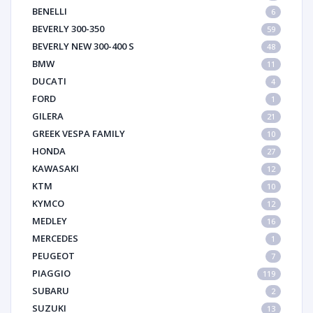
BENELLI
6
BEVERLY 300-350
59
BEVERLY NEW 300-400 S
48
BMW
11
DUCATI
4
FORD
1
GILERA
21
GREEK VESPA FAMILY
10
HONDA
27
KAWASAKI
12
KTM
10
KYMCO
12
MEDLEY
16
MERCEDES
1
PEUGEOT
7
PIAGGIO
119
SUBARU
2
SUZUKI
13