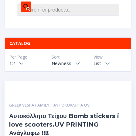
CATALOG
Per Page
Sort
View
12
Newness
List
GREEK VESPA FAMILY
,
ΑΥΤΟΚΌΛΛΗΤΑ UV
Αυτοκόλλητο Τείχου Bomb stickers i
love scooters.UV PRINTING
Ανάγλυφω !!!!