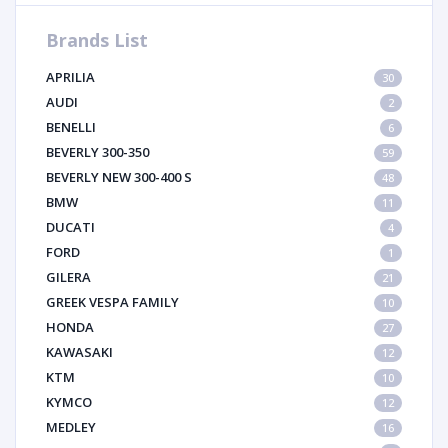
Brands List
APRILIA
30
AUDI
2
BENELLI
6
BEVERLY 300-350
59
BEVERLY NEW 300-400 S
48
BMW
11
DUCATI
4
FORD
1
GILERA
21
GREEK VESPA FAMILY
10
HONDA
27
KAWASAKI
12
KTM
10
KYMCO
12
MEDLEY
16