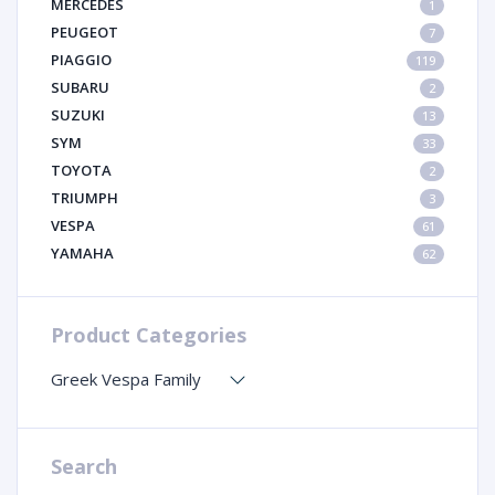
MERCEDES
1
PEUGEOT
7
PIAGGIO
119
SUBARU
2
SUZUKI
13
SYM
33
TOYOTA
2
TRIUMPH
3
VESPA
61
YAMAHA
62
Product Categories
Greek Vespa Family
Search