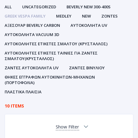
ALL
UNCATEGORIZED
BEVERLY NEW 300-400S
GREEK VESPA FAMILY
MEDLEY
NEW
ZONTES
ΑΞΕΣΟΥΑΡ BEVERLY CARBON
ΑΥΤΟΚΌΛΛΗΤΑ UV
ΑΥΤΟΚΌΛΛΗΤΑ VACUUM 3D
ΑΥΤΟΚΌΛΛΗΤΕΣ ΕΤΙΚΈΤΕΣ ΣΜΆΛΤΟΥ (ΚΡΥΣΤΑΛΛΟΣ)
ΑΥΤΟΚΌΛΛΗΤΕΣ ΕΤΙΚΈΤΕΣ ΤΑΙΝΊΕΣ ΓΙΑ ΖΆΝΤΕΣ
ΣΜΆΛΤΟΥ(ΚΡΎΣΤΑΛΛΟΣ)
ΖΆΝΤΕΣ ΑΥΤΟΚΌΛΛΗΤΑ UV
ΖΆΝΤΕΣ ΒΙΝΥΛΊΟΥ
ΘΉΚΕΣ ΕΓΓΡΆΦΩΝ ΑΥΤΟΚΙΝΗΤΩΝ-ΜΗΧΑΝΩΝ
(ΠΟΡΤΟΦΌΛΙΑ)
ΠΛΑΣΤΙΚΆ ΠΛΑΊΣΙΑ
10 ITEMS
Show Filter