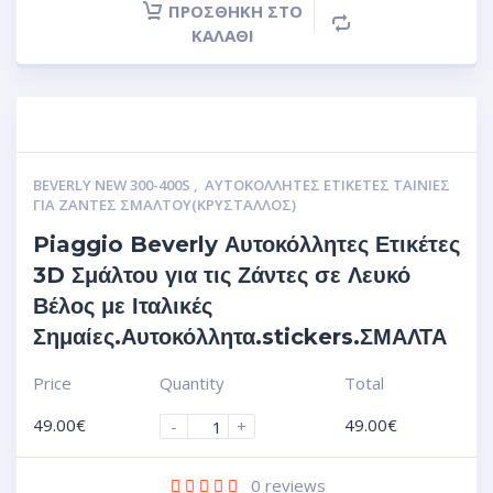
ΠΡΟΣΘΉΚΗ ΣΤΟ
ΚΑΛΆΘΙ
BEVERLY NEW 300-400S
,
ΑΥΤΟΚΌΛΛΗΤΕΣ ΕΤΙΚΈΤΕΣ ΤΑΙΝΊΕΣ
ΓΙΑ ΖΆΝΤΕΣ ΣΜΆΛΤΟΥ(ΚΡΎΣΤΑΛΛΟΣ)
Piaggio Beverly Αυτοκόλλητες Ετικέτες
3D Σμάλτου για τις Ζάντες σε Λευκό
Βέλος με Ιταλικές
Σημαίες.Αυτοκόλλητα.stickers.ΣΜΑΛΤΑ
Price
Quantity
Total
49.00
€
49.00
€
-
+
0
reviews