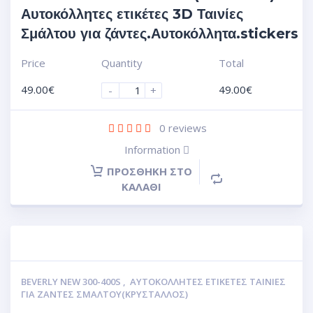
Αυτοκόλλητες ετικέτες 3D Ταινίες
Σμάλτου για ζάντες.Αυτοκόλλητα.stickers
Price
Quantity
Total
49.00
€
49.00
€
-
+
0
reviews
Information
ΠΡΟΣΘΉΚΗ ΣΤΟ
ΚΑΛΆΘΙ
BEVERLY NEW 300-400S
,
ΑΥΤΟΚΌΛΛΗΤΕΣ ΕΤΙΚΈΤΕΣ ΤΑΙΝΊΕΣ
ΓΙΑ ΖΆΝΤΕΣ ΣΜΆΛΤΟΥ(ΚΡΎΣΤΑΛΛΟΣ)