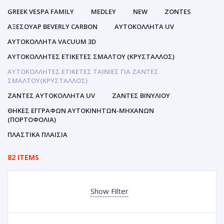
GREEK VESPA FAMILY
MEDLEY
NEW
ZONTES
ΑΞΕΣΟΥΑΡ BEVERLY CARBON
ΑΥΤΟΚΌΛΛΗΤΑ UV
ΑΥΤΟΚΌΛΛΗΤΑ VACUUM 3D
ΑΥΤΟΚΌΛΛΗΤΕΣ ΕΤΙΚΈΤΕΣ ΣΜΆΛΤΟΥ (ΚΡΥΣΤΑΛΛΟΣ)
ΑΥΤΟΚΌΛΛΗΤΕΣ ΕΤΙΚΈΤΕΣ ΤΑΙΝΊΕΣ ΓΙΑ ΖΆΝΤΕΣ
ΣΜΆΛΤΟΥ(ΚΡΎΣΤΑΛΛΟΣ)
ΖΆΝΤΕΣ ΑΥΤΟΚΌΛΛΗΤΑ UV
ΖΆΝΤΕΣ ΒΙΝΥΛΊΟΥ
ΘΉΚΕΣ ΕΓΓΡΆΦΩΝ ΑΥΤΟΚΙΝΗΤΩΝ-ΜΗΧΑΝΩΝ
(ΠΟΡΤΟΦΌΛΙΑ)
ΠΛΑΣΤΙΚΆ ΠΛΑΊΣΙΑ
82 ITEMS
Show Filter