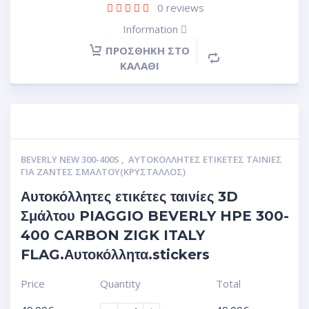
0
reviews
Information
ΠΡΟΣΘΉΚΗ ΣΤΟ
ΚΑΛΆΘΙ
BEVERLY NEW 300-400S
,
ΑΥΤΟΚΌΛΛΗΤΕΣ ΕΤΙΚΈΤΕΣ ΤΑΙΝΊΕΣ
ΓΙΑ ΖΆΝΤΕΣ ΣΜΆΛΤΟΥ(ΚΡΎΣΤΑΛΛΟΣ)
Αυτοκόλλητες ετικέτες ταινίες 3D
Σμάλτου PIAGGIO BEVERLY HPE 300-
400 CARBON ZIGK ITALY
FLAG.Αυτοκόλλητα.stickers
Price
Quantity
Total