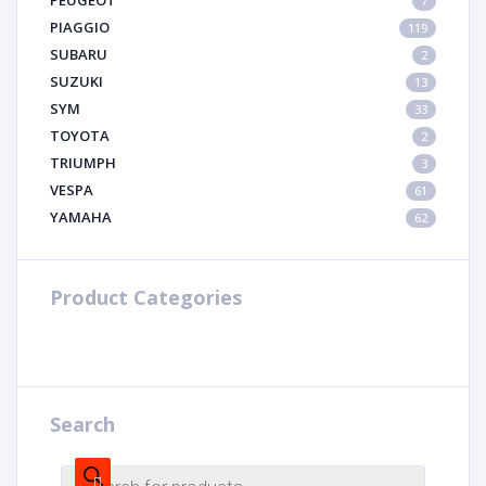
PEUGEOT
7
PIAGGIO
119
SUBARU
2
SUZUKI
13
SYM
33
TOYOTA
2
TRIUMPH
3
VESPA
61
YAMAHA
62
Product Categories
Search