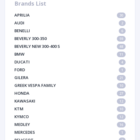
Brands List
APRILIA
30
AUDI
2
BENELLI
6
BEVERLY 300-350
59
BEVERLY NEW 300-400 S
48
BMW
11
DUCATI
4
FORD
1
GILERA
21
GREEK VESPA FAMILY
10
HONDA
27
KAWASAKI
12
KTM
10
KYMCO
12
MEDLEY
16
MERCEDES
1