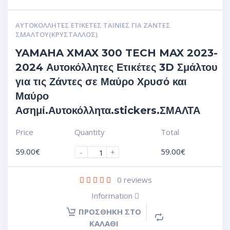
ΑΥΤΟΚΌΛΛΗΤΕΣ ΕΤΙΚΈΤΕΣ ΤΑΙΝΊΕΣ ΓΙΑ ΖΆΝΤΕΣ
ΣΜΆΛΤΟΥ(ΚΡΎΣΤΑΛΛΟΣ)
YAMAHA XMAX 300 TECH MAX 2023-
2024 Αυτοκόλλητες Ετικέτες 3D Σμάλτου
για τις Ζάντες σε Μαύρο Χρυσό και
Μαύρο
Ασημί.Αυτοκόλλητα.stickers.ΣΜΑΛΤΑ
Price
Quantity
Total
59.00
€
59.00
€
-
+
0
reviews
Information
ΠΡΟΣΘΉΚΗ ΣΤΟ
ΚΑΛΆΘΙ