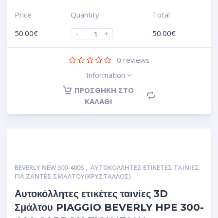
Price
Quantity
Total
50.00
€
50.00
€
-
+
0
reviews
Information
ΠΡΟΣΘΉΚΗ ΣΤΟ
ΚΑΛΆΘΙ
BEVERLY NEW 300-400S
,
ΑΥΤΟΚΌΛΛΗΤΕΣ ΕΤΙΚΈΤΕΣ ΤΑΙΝΊΕΣ
ΓΙΑ ΖΆΝΤΕΣ ΣΜΆΛΤΟΥ(ΚΡΎΣΤΑΛΛΟΣ)
Αυτοκόλλητες ετικέτες ταινίες 3D
Σμάλτου PIAGGIO BEVERLY HPE 300-