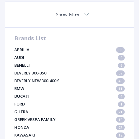
Show Filter
Brands List
APRILIA
30
AUDI
2
BENELLI
6
BEVERLY 300-350
59
BEVERLY NEW 300-400 S
48
BMW
11
DUCATI
4
FORD
1
GILERA
21
GREEK VESPA FAMILY
10
HONDA
27
KAWASAKI
12