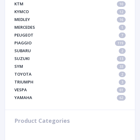
KTM
10
KYMCO
12
MEDLEY
16
MERCEDES
1
PEUGEOT
7
PIAGGIO
119
SUBARU
2
SUZUKI
13
SYM
33
TOYOTA
2
TRIUMPH
3
VESPA
61
YAMAHA
62
Product Categories