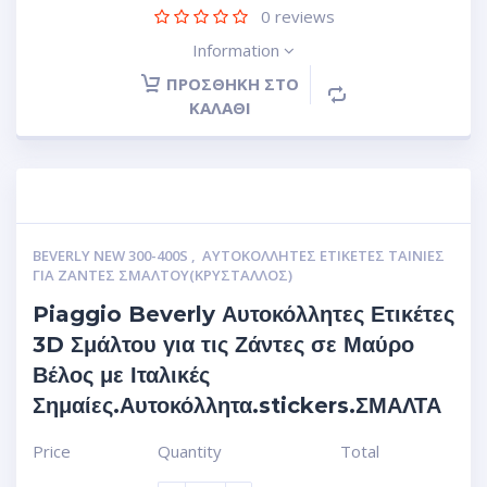
0
reviews
Information
ΠΡΟΣΘΉΚΗ ΣΤΟ
ΚΑΛΆΘΙ
BEVERLY NEW 300-400S
,
ΑΥΤΟΚΌΛΛΗΤΕΣ ΕΤΙΚΈΤΕΣ ΤΑΙΝΊΕΣ
ΓΙΑ ΖΆΝΤΕΣ ΣΜΆΛΤΟΥ(ΚΡΎΣΤΑΛΛΟΣ)
Piaggio Beverly Αυτοκόλλητες Ετικέτες
3D Σμάλτου για τις Ζάντες σε Μαύρο
Βέλος με Ιταλικές
Σημαίες.Αυτοκόλλητα.stickers.ΣΜΑΛΤΑ
Price
Quantity
Total