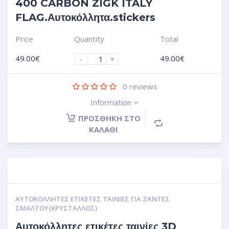
400 CARBON ZIGK ITALY
FLAG.Αυτοκόλλητα.stickers
Price
Quantity
Total
49.00
€
49.00
€
-
+
0
reviews
Information
ΠΡΟΣΘΉΚΗ ΣΤΟ
ΚΑΛΆΘΙ
ΑΥΤΟΚΌΛΛΗΤΕΣ ΕΤΙΚΈΤΕΣ ΤΑΙΝΊΕΣ ΓΙΑ ΖΆΝΤΕΣ
ΣΜΆΛΤΟΥ(ΚΡΎΣΤΑΛΛΟΣ)
Αυτοκόλλητες ετικέτες ταινίες 3D