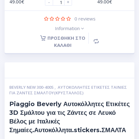
49.00
€
49.00
€
-
+
0
reviews
Information
ΠΡΟΣΘΉΚΗ ΣΤΟ
ΚΑΛΆΘΙ
BEVERLY NEW 300-400S
,
ΑΥΤΟΚΌΛΛΗΤΕΣ ΕΤΙΚΈΤΕΣ ΤΑΙΝΊΕΣ
ΓΙΑ ΖΆΝΤΕΣ ΣΜΆΛΤΟΥ(ΚΡΎΣΤΑΛΛΟΣ)
Piaggio Beverly Αυτοκόλλητες Ετικέτες
3D Σμάλτου για τις Ζάντες σε Λευκό
Βέλος με Ιταλικές
Σημαίες.Αυτοκόλλητα.stickers.ΣΜΑΛΤΑ