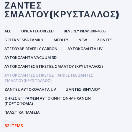
ΖΆΝΤΕΣ
ΣΜΆΛΤΟΥ(ΚΡΎΣΤΑΛΛΟΣ)
ALL
UNCATEGORIZED
BEVERLY NEW 300-400S
GREEK VESPA FAMILY
MEDLEY
NEW
ZONTES
ΑΞΕΣΟΥΑΡ BEVERLY CARBON
ΑΥΤΟΚΌΛΛΗΤΑ UV
ΑΥΤΟΚΌΛΛΗΤΑ VACUUM 3D
ΑΥΤΟΚΌΛΛΗΤΕΣ ΕΤΙΚΈΤΕΣ ΣΜΆΛΤΟΥ (ΚΡΥΣΤΑΛΛΟΣ)
ΑΥΤΟΚΌΛΛΗΤΕΣ ΕΤΙΚΈΤΕΣ ΤΑΙΝΊΕΣ ΓΙΑ ΖΆΝΤΕΣ
ΣΜΆΛΤΟΥ(ΚΡΎΣΤΑΛΛΟΣ)
ΖΆΝΤΕΣ ΑΥΤΟΚΌΛΛΗΤΑ UV
ΖΆΝΤΕΣ ΒΙΝΥΛΊΟΥ
ΘΉΚΕΣ ΕΓΓΡΆΦΩΝ ΑΥΤΟΚΙΝΗΤΩΝ-ΜΗΧΑΝΩΝ
(ΠΟΡΤΟΦΌΛΙΑ)
ΠΛΑΣΤΙΚΆ ΠΛΑΊΣΙΑ
82 ITEMS