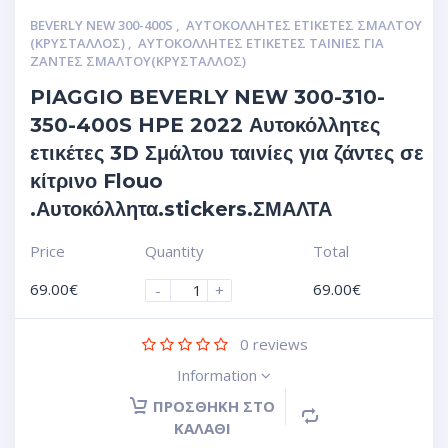
BEVERLY NEW 300-400S
,
ΑΥΤΟΚΌΛΛΗΤΕΣ ΕΤΙΚΈΤΕΣ ΣΜΆΛΤΟΥ
(ΚΡΥΣΤΑΛΛΟΣ)
,
ΑΥΤΟΚΌΛΛΗΤΕΣ ΕΤΙΚΈΤΕΣ ΤΑΙΝΊΕΣ ΓΙΑ
ΖΆΝΤΕΣ ΣΜΆΛΤΟΥ(ΚΡΎΣΤΑΛΛΟΣ)
PIAGGIO BEVERLY NEW 300-310-
350-400S HPE 2022 Αυτοκόλλητες
ετικέτες 3D Σμάλτου ταινίες για ζάντες σε
κίτρινο Flouo
.Αυτοκόλλητα.stickers.ΣΜΑΛΤΑ
Price
Quantity
Total
69.00
€
69.00
€
-
+
0
reviews
Information
ΠΡΟΣΘΉΚΗ ΣΤΟ
ΚΑΛΆΘΙ