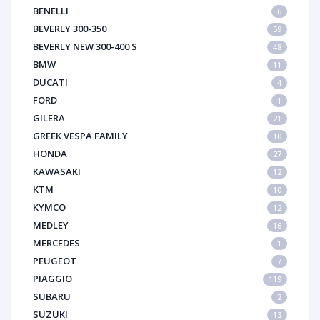
BENELLI
6
BEVERLY 300-350
59
BEVERLY NEW 300-400 S
48
BMW
11
DUCATI
4
FORD
1
GILERA
21
GREEK VESPA FAMILY
10
HONDA
27
KAWASAKI
12
KTM
10
KYMCO
12
MEDLEY
16
MERCEDES
1
PEUGEOT
7
PIAGGIO
119
SUBARU
2
SUZUKI
13