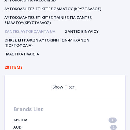
ΑΥΤΟΚΌΛΛΗΤΑ VACUUM 3D
ΑΥΤΟΚΌΛΛΗΤΕΣ ΕΤΙΚΈΤΕΣ ΣΜΆΛΤΟΥ (ΚΡΥΣΤΑΛΛΟΣ)
ΑΥΤΟΚΌΛΛΗΤΕΣ ΕΤΙΚΈΤΕΣ ΤΑΙΝΊΕΣ ΓΙΑ ΖΆΝΤΕΣ
ΣΜΆΛΤΟΥ(ΚΡΎΣΤΑΛΛΟΣ)
ΖΆΝΤΕΣ ΑΥΤΟΚΌΛΛΗΤΑ UV
ΖΆΝΤΕΣ ΒΙΝΥΛΊΟΥ
ΘΉΚΕΣ ΕΓΓΡΆΦΩΝ ΑΥΤΟΚΙΝΗΤΩΝ-ΜΗΧΑΝΩΝ
(ΠΟΡΤΟΦΌΛΙΑ)
ΠΛΑΣΤΙΚΆ ΠΛΑΊΣΙΑ
20 ITEMS
Show Filter
Brands List
APRILIA
30
AUDI
2