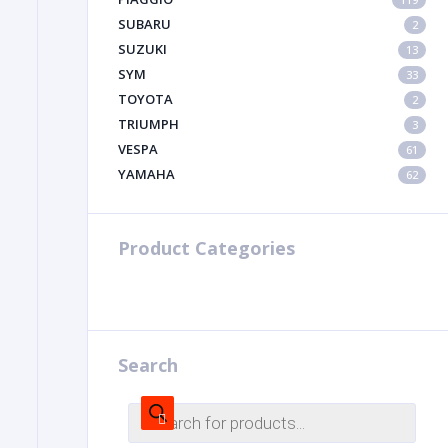
SUBARU
2
SUZUKI
13
SYM
33
TOYOTA
2
TRIUMPH
3
VESPA
61
YAMAHA
62
Product Categories
Search