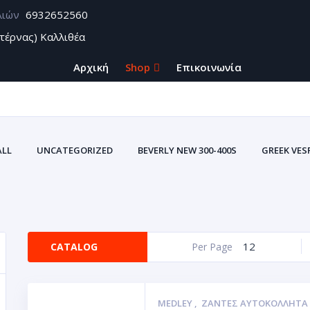
λιών
6932652560
τέρνας) Καλλιθέα
Αρχική
Shop
Επικοινωνία
ALL
UNCATEGORIZED
BEVERLY NEW 300-400S
GREEK VES
ZONTES
ΑΞΕΣΟΥΑΡ BEVERLY CARBON
ΑΥΤΟΚΌΛΛΗΤΑ U
ΑΥΤΟΚΌΛΛΗΤΕΣ ΕΤ
ΥΤΟΚΌΛΛΗΤΕΣ ΕΤΙΚΈΤΕΣ ΤΑΙΝΊΕΣ ΓΙΑ ΖΆΝΤΕΣ ΣΜΆΛΤΟΥ(ΚΡΎΣΤΑΛΛΟΣ
Σ ΒΙΝΥΛΊΟΥ
ΘΉΚΕΣ ΕΓΓΡΆΦΩΝ ΑΥΤΟΚΙΝΗΤΩΝ-ΜΗΧΑΝΩΝ (ΠΟΡΤ
12
CATALOG
Per Page
MEDLEY
,
ΖΆΝΤΕΣ ΑΥΤΟΚΌΛΛΗΤΑ