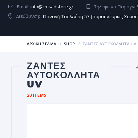
Email
info@kmsadstore.gr
Τηλέφωνο Παραγγε
Διεύθυνση:
Παναγή Τσαλδάρη 57 (παραπλεύρως Χαμοσ
ΑΡΧΙΚΉ ΣΕΛΊΔΑ
SHOP
ΖΆΝΤΕΣ ΑΥΤΟΚΌΛΛΗΤΑ UV
ΖΆΝΤΕΣ
ΑΥΤΟΚΌΛΛΗΤΑ
UV
Α
20 ITEMS
ΖΆΝΤΕ