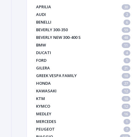
APRILIA
30
AUDI
2
BENELLI
6
BEVERLY 300-350
59
BEVERLY NEW 300-400 S
48
BMW
11
DUCATI
4
FORD
1
GILERA
21
GREEK VESPA FAMILY
10
HONDA
27
KAWASAKI
12
KTM
10
KYMCO
12
MEDLEY
16
MERCEDES
1
PEUGEOT
7
PIAGGIO
119