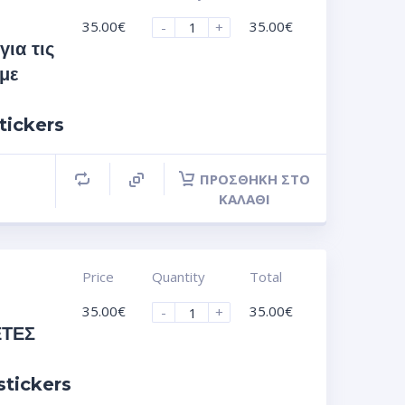
35.00
€
35.00
€
-
+
για τις
 με
tickers
ΠΡΟΣΘΉΚΗ ΣΤΟ
ΚΑΛΆΘΙ
Price
Quantity
Total
35.00
€
35.00
€
-
+
ΕΤΕΣ
stickers