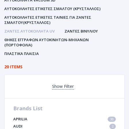
ΑΥΤΟΚΌΛΛΗΤΑ VACUUM 3D
ΑΥΤΟΚΌΛΛΗΤΕΣ ΕΤΙΚΈΤΕΣ ΣΜΆΛΤΟΥ (ΚΡΥΣΤΑΛΛΟΣ)
ΑΥΤΟΚΌΛΛΗΤΕΣ ΕΤΙΚΈΤΕΣ ΤΑΙΝΊΕΣ ΓΙΑ ΖΆΝΤΕΣ
ΣΜΆΛΤΟΥ(ΚΡΎΣΤΑΛΛΟΣ)
ΖΆΝΤΕΣ ΑΥΤΟΚΌΛΛΗΤΑ UV
ΖΆΝΤΕΣ ΒΙΝΥΛΊΟΥ
ΘΉΚΕΣ ΕΓΓΡΆΦΩΝ ΑΥΤΟΚΙΝΗΤΩΝ-ΜΗΧΑΝΩΝ
(ΠΟΡΤΟΦΌΛΙΑ)
ΠΛΑΣΤΙΚΆ ΠΛΑΊΣΙΑ
20 ITEMS
Show Filter
Brands List
APRILIA
30
AUDI
2