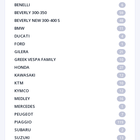
BENELLI
6
BEVERLY 300-350
59
BEVERLY NEW 300-400 S
48
BMW
11
DUCATI
4
FORD
1
GILERA
21
GREEK VESPA FAMILY
10
HONDA
27
KAWASAKI
12
KTM
10
KYMCO
12
MEDLEY
16
MERCEDES
1
PEUGEOT
7
PIAGGIO
119
SUBARU
2
SUZUKI
13