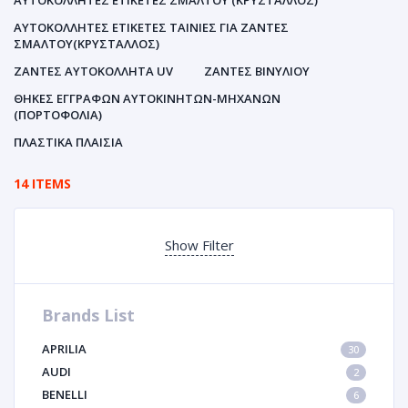
ΑΥΤΟΚΌΛΛΗΤΕΣ ΕΤΙΚΈΤΕΣ ΣΜΆΛΤΟΥ (ΚΡΥΣΤΑΛΛΟΣ)
ΑΥΤΟΚΌΛΛΗΤΕΣ ΕΤΙΚΈΤΕΣ ΤΑΙΝΊΕΣ ΓΙΑ ΖΆΝΤΕΣ
ΣΜΆΛΤΟΥ(ΚΡΎΣΤΑΛΛΟΣ)
ΖΆΝΤΕΣ ΑΥΤΟΚΌΛΛΗΤΑ UV
ΖΆΝΤΕΣ ΒΙΝΥΛΊΟΥ
ΘΉΚΕΣ ΕΓΓΡΆΦΩΝ ΑΥΤΟΚΙΝΗΤΩΝ-ΜΗΧΑΝΩΝ
(ΠΟΡΤΟΦΌΛΙΑ)
ΠΛΑΣΤΙΚΆ ΠΛΑΊΣΙΑ
14 ITEMS
Show Filter
Brands List
APRILIA
30
AUDI
2
BENELLI
6