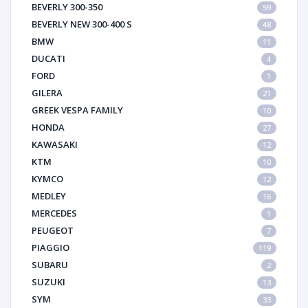
BEVERLY 300-350
59
BEVERLY NEW 300-400 S
48
BMW
11
DUCATI
4
FORD
1
GILERA
21
GREEK VESPA FAMILY
10
HONDA
27
KAWASAKI
12
KTM
10
KYMCO
12
MEDLEY
16
MERCEDES
1
PEUGEOT
7
PIAGGIO
119
SUBARU
2
SUZUKI
13
SYM
33