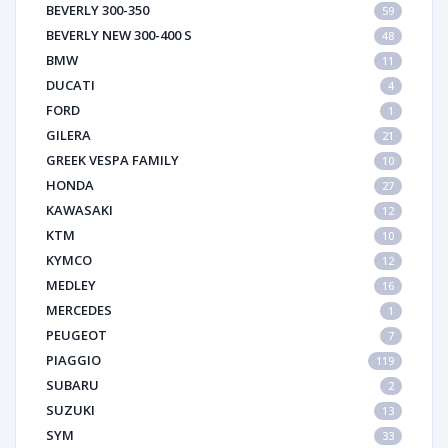
BEVERLY 300-350
59
BEVERLY NEW 300-400 S
48
BMW
11
DUCATI
4
FORD
1
GILERA
21
GREEK VESPA FAMILY
10
HONDA
27
KAWASAKI
12
KTM
10
KYMCO
12
MEDLEY
16
MERCEDES
1
PEUGEOT
7
PIAGGIO
119
SUBARU
2
SUZUKI
13
SYM
33