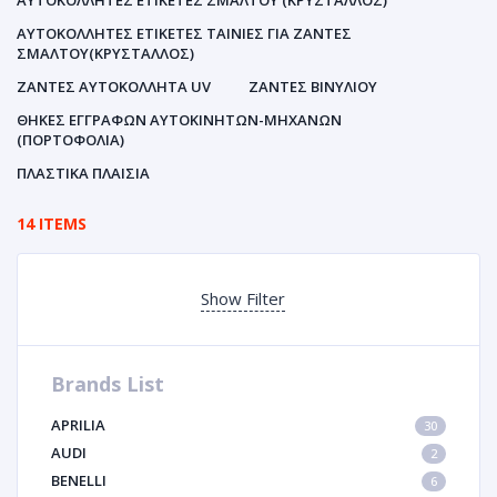
ΑΥΤΟΚΌΛΛΗΤΕΣ ΕΤΙΚΈΤΕΣ ΣΜΆΛΤΟΥ (ΚΡΥΣΤΑΛΛΟΣ)
ΑΥΤΟΚΌΛΛΗΤΕΣ ΕΤΙΚΈΤΕΣ ΤΑΙΝΊΕΣ ΓΙΑ ΖΆΝΤΕΣ
ΣΜΆΛΤΟΥ(ΚΡΎΣΤΑΛΛΟΣ)
ΖΆΝΤΕΣ ΑΥΤΟΚΌΛΛΗΤΑ UV
ΖΆΝΤΕΣ ΒΙΝΥΛΊΟΥ
ΘΉΚΕΣ ΕΓΓΡΆΦΩΝ ΑΥΤΟΚΙΝΗΤΩΝ-ΜΗΧΑΝΩΝ
(ΠΟΡΤΟΦΌΛΙΑ)
ΠΛΑΣΤΙΚΆ ΠΛΑΊΣΙΑ
14 ITEMS
Show Filter
Brands List
APRILIA
30
AUDI
2
BENELLI
6