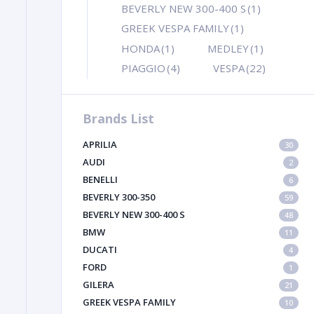
BEVERLY NEW 300-400 S
(1)
GREEK VESPA FAMILY
(1)
HONDA
(1)
MEDLEY
(1)
PIAGGIO
(4)
VESPA
(22)
Brands List
APRILIA
30
AUDI
2
BENELLI
6
BEVERLY 300-350
59
BEVERLY NEW 300-400 S
48
BMW
11
DUCATI
4
FORD
1
GILERA
21
GREEK VESPA FAMILY
10