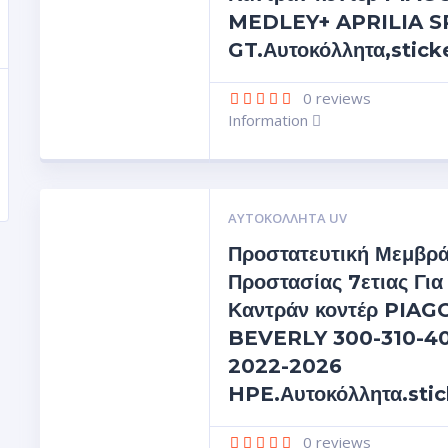
MEDLEY+ APRILIA S
GT.Αυτοκόλλητα,stick
0
reviews
Information
ΑΥΤΟΚΌΛΛΗΤΑ UV
Προστατευτική Μεμβρ
Προστασίας 7ετιας Για
Καντράν κοντέρ PIAG
BEVERLY 300-310-4
2022-2026
HPE.Αυτοκόλλητα.stic
0
reviews