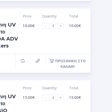
Price
Quantity
Total
άνη UV
10.00
€
10.00
€
-
+
 το
DA ADV
kers
ΠΡΟΣΘΉΚΗ ΣΤΟ
ΚΑΛΆΘΙ
Price
Quantity
Total
άνη UV
15.00
€
15.00
€
-
+
 το
GIO