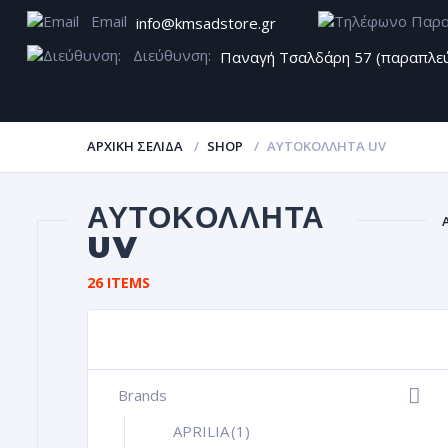
Email
info@kmsadstore.gr
Διεύθυνση:
Παναγή Τσαλδάρη 57 (παραπλε
ΑΡΧΙΚΉ ΣΕΛΊΔΑ
SHOP
ΑΥΤΟΚΌΛΛΗΤΑ UV
ΑΥΤΟΚΌΛΛΗΤΑ
UV
26 ITEMS
Brands
+
APRILIA
(1)