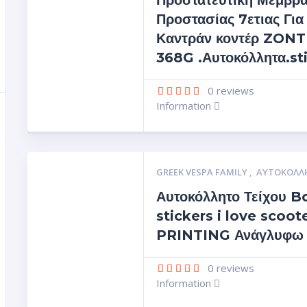
Προστατευτική Μεμβρ
Προστασίας 7ετιας Για
Καντράν κοντέρ ZON
368G .Αυτοκόλλητα.st
0
reviews
Information
GREEK VESPA FAMILY
,
ΑΥΤΟΚΌΛΛ
Αυτοκόλλητο Τείχου 
stickers i love scoot
PRINTING Ανάγλυφω !
0
reviews
Information