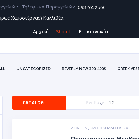
Τηλέφωνο Παραγγελιών
6932652560
ύρως Χαμοστέρνας) Καλλιθέα
Αρχική
Shop
Επικοινωνία
ALL
UNCATEGORIZED
BEVERLY NEW 300-400S
GREEK VES
12
CATALOG
Per Page
ZONTES
,
ΑΥΤΟΚΌΛΛΗΤΑ UV