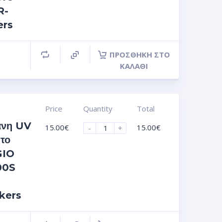
R-
ers
ΠΡΟΣΘΉΚΗ ΣΤΟ
ΚΑΛΆΘΙ
Price
Quantity
Total
άνη UV
15.00
€
15.00
€
-
+
 το
GIO
00S
kers