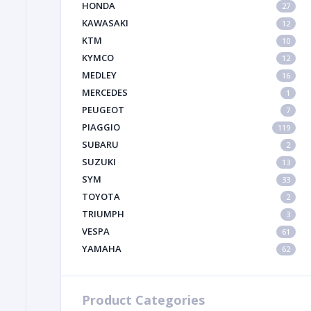
HONDA
27
KAWASAKI
12
KTM
10
KYMCO
12
MEDLEY
16
MERCEDES
1
PEUGEOT
7
PIAGGIO
119
SUBARU
2
SUZUKI
13
SYM
33
TOYOTA
2
TRIUMPH
3
VESPA
61
YAMAHA
62
Product Categories