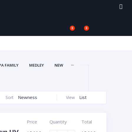
0
0
...
PA FAMILY
MEDLEY
NEW
Newness
List
Sort
View
Price
Quantity
Total