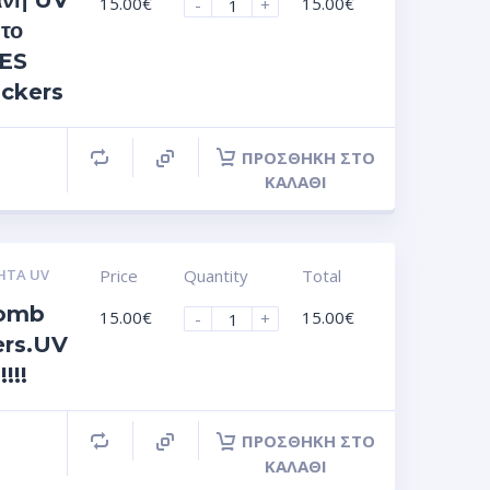
άνη UV
15.00
€
15.00
€
-
+
 το
TES
ickers
ΠΡΟΣΘΉΚΗ ΣΤΟ
ΚΑΛΆΘΙ
ΗΤΑ UV
Price
Quantity
Total
Bomb
15.00
€
15.00
€
-
+
ers.UV
!!!
ΠΡΟΣΘΉΚΗ ΣΤΟ
ΚΑΛΆΘΙ