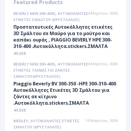
Featured Products
,
14 Μαρτίου, 2026
BEVERLY NEW 300-400S
ΑΥΤΟΚΌΛΛΗΤΕΣ
ΕΤΙΚΈΤΕΣ ΣΜΆΛΤΟΥ (ΚΡΥΣΤΑΛΛΟΣ)
Προστατευτικές Αυτοκόλλητες ετικέτες
3D Σμάλτου σε Μαύρο για το μούτρο και
καπάκι ουράς , PIAGGIO BEVERLY HPE 300-
310-400 .Αυτοκόλλητα.stickers.ΣΜΑΛΤΑ
49.00
€
,
10 Μαρτίου, 2026
BEVERLY NEW 300-400S
ΑΥΤΟΚΌΛΛΗΤΕΣ
ΕΤΙΚΈΤΕΣ ΤΑΙΝΊΕΣ ΓΙΑ ΖΆΝΤΕΣ
ΣΜΆΛΤΟΥ(ΚΡΎΣΤΑΛΛΟΣ)
Piaggio Beverly BV 300-350 -HPE 300-310-400
Αυτοκόλλητες Ετικέτες 3D Σμάλτου για
ζάντες σε κίτρινο
.Αυτοκόλλητα.stickers.ΣΜΑΛΤΑ
49.00
€
,
10 Μαρτίου, 2026
MEDLEY
ΑΥΤΟΚΌΛΛΗΤΕΣ ΕΤΙΚΈΤΕΣ
ΣΜΆΛΤΟΥ (ΚΡΥΣΤΑΛΛΟΣ)