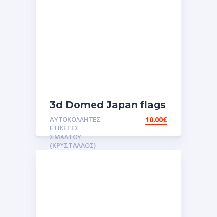
3d Domed Japan flags
reflective sticker
ΑΥΤΟΚΌΛΛΗΤΕΣ
10.00
€
αυτοκόλλητες ετικέτες
ΕΤΙΚΈΤΕΣ
3D Σμάλτου.Αυτοκόλλητα
ΣΜΆΛΤΟΥ
(ΚΡΥΣΤΑΛΛΟΣ)