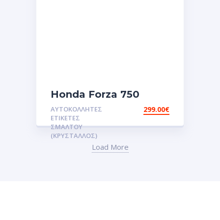
Honda Forza 750
Αυτοκολλητες ετικέτες
ΑΥΤΟΚΌΛΛΗΤΕΣ
299.00
€
3D
ΕΤΙΚΈΤΕΣ
σμάλτου.Αυτοκόλλητα.stickers
ΣΜΆΛΤΟΥ
(ΚΡΥΣΤΑΛΛΟΣ)
Load More