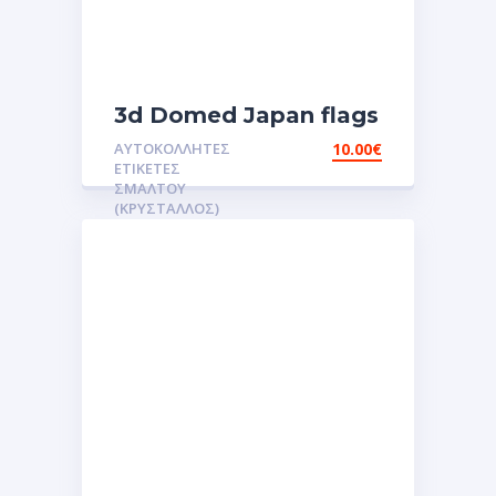
3d Domed Japan flags
reflective sticker
ΑΥΤΟΚΌΛΛΗΤΕΣ
10.00
€
αυτοκόλλητες ετικέτες
ΕΤΙΚΈΤΕΣ
3D Σμάλτου.Αυτοκόλλητα
ΣΜΆΛΤΟΥ
(ΚΡΥΣΤΑΛΛΟΣ)