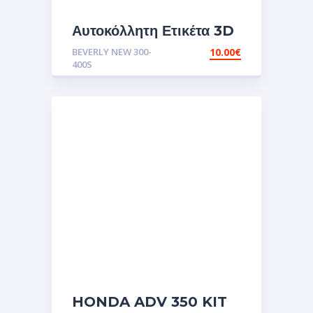
Αυτοκόλλητη Ετικέτα 3D
σμάλτου πάνω από
BEVERLY NEW 300-
10.00
€
καντράν κοντέρ για
400S
BV+BVS BEVERLY
PIAGGIO 300-310-
400S 2022-
2026.Αυτοκόλλητα
HONDA ADV 350 KIT