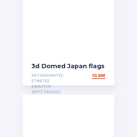
3d Domed Japan flags
reflective sticker
ΑΥΤΟΚΌΛΛΗΤΕΣ
10.00
€
αυτοκόλλητες ετικέτες
ΕΤΙΚΈΤΕΣ
3D Σμάλτου.Αυτοκόλλητα
ΣΜΆΛΤΟΥ
(ΚΡΥΣΤΑΛΛΟΣ)