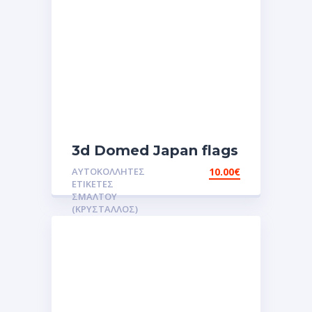
3d Domed Japan flags
reflective sticker
ΑΥΤΟΚΌΛΛΗΤΕΣ
10.00
€
αυτοκόλλητες ετικέτες
ΕΤΙΚΈΤΕΣ
3D Σμάλτου.Αυτοκόλλητα
ΣΜΆΛΤΟΥ
(ΚΡΥΣΤΑΛΛΟΣ)