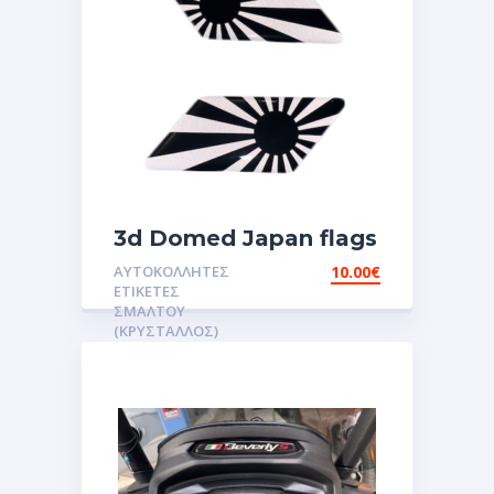
3d Domed Japan flags
reflective sticker
ΑΥΤΟΚΌΛΛΗΤΕΣ
10.00
€
αυτοκόλλητες ετικέτες
ΕΤΙΚΈΤΕΣ
3D Σμάλτου.Αυτοκόλλητα
ΣΜΆΛΤΟΥ
(ΚΡΥΣΤΑΛΛΟΣ)