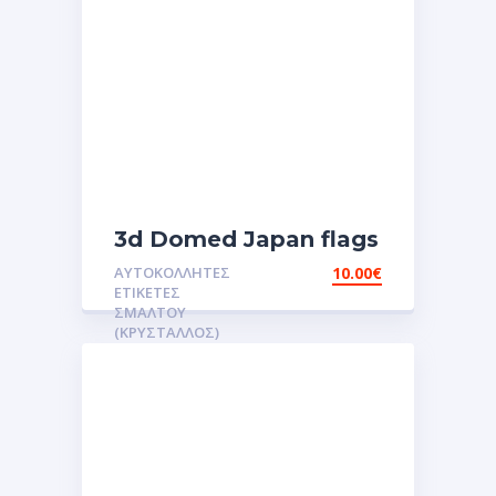
3d Domed Japan flags
reflective sticker
ΑΥΤΟΚΌΛΛΗΤΕΣ
10.00
€
αυτοκόλλητες ετικέτες
ΕΤΙΚΈΤΕΣ
3D Σμάλτου.Αυτοκόλλητα
ΣΜΆΛΤΟΥ
(ΚΡΥΣΤΑΛΛΟΣ)