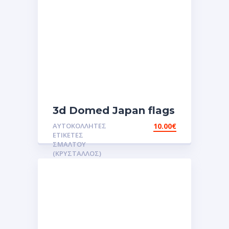
3d Domed Japan flags
reflective sticker
ΑΥΤΟΚΌΛΛΗΤΕΣ
10.00
€
αυτοκόλλητες ετικέτες
ΕΤΙΚΈΤΕΣ
3D Σμάλτου.Αυτοκόλλητα
ΣΜΆΛΤΟΥ
(ΚΡΥΣΤΑΛΛΟΣ)