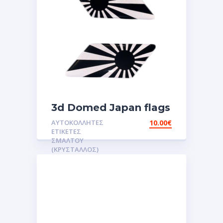
3d Domed Japan flags
reflective sticker
ΑΥΤΟΚΌΛΛΗΤΕΣ
10.00
€
αυτοκόλλητες ετικέτες
ΕΤΙΚΈΤΕΣ
3D Σμάλτου.Αυτοκόλλητα
ΣΜΆΛΤΟΥ
(ΚΡΥΣΤΑΛΛΟΣ)