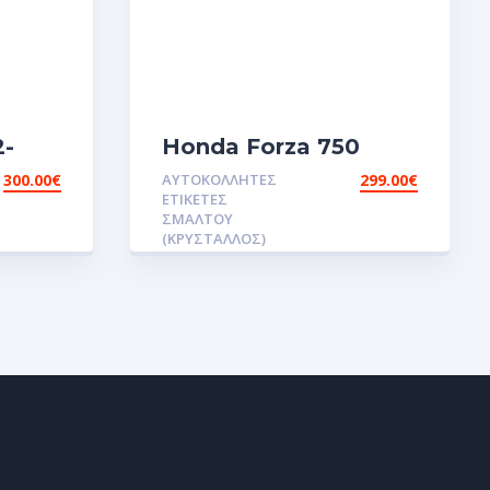
2-
Honda Forza 750
λητες
Αυτοκολλητες ετικέτες
300.00
€
ΑΥΤΟΚΌΛΛΗΤΕΣ
299.00
€
ου
3D
ΕΤΙΚΈΤΕΣ
omed
σμάλτου.Αυτοκόλλητα.stickers
ΣΜΆΛΤΟΥ
(ΚΡΥΣΤΑΛΛΟΣ)
.stickers