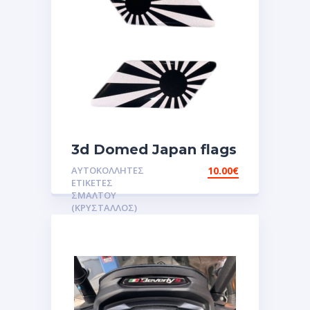
3d Domed Japan flags
reflective sticker
ΑΥΤΟΚΌΛΛΗΤΕΣ
10.00
€
αυτοκόλλητες ετικέτες
ΕΤΙΚΈΤΕΣ
3D Σμάλτου.Αυτοκόλλητα
ΣΜΆΛΤΟΥ
(ΚΡΥΣΤΑΛΛΟΣ)