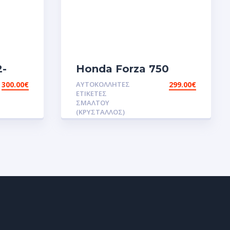
2-
Honda Forza 750
λητες
Αυτοκολλητες ετικέτες
300.00
€
ΑΥΤΟΚΌΛΛΗΤΕΣ
299.00
€
ου
3D
ΕΤΙΚΈΤΕΣ
omed
σμάλτου.Αυτοκόλλητα.stickers
ΣΜΆΛΤΟΥ
(ΚΡΥΣΤΑΛΛΟΣ)
.stickers