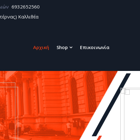
λιών
6932652560
τέρνας) Καλλιθέα
Αρχική
Shop
Επικοινωνία