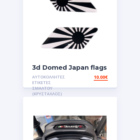
3d Domed Japan flags
reflective sticker
ΑΥΤΟΚΌΛΛΗΤΕΣ
10.00
€
αυτοκόλλητες ετικέτες
ΕΤΙΚΈΤΕΣ
3D Σμάλτου.Αυτοκόλλητα
ΣΜΆΛΤΟΥ
(ΚΡΥΣΤΑΛΛΟΣ)