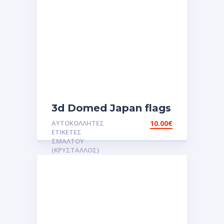
3d Domed Japan flags
reflective sticker
ΑΥΤΟΚΌΛΛΗΤΕΣ
10.00
€
αυτοκόλλητες ετικέτες
ΕΤΙΚΈΤΕΣ
3D Σμάλτου.Αυτοκόλλητα
ΣΜΆΛΤΟΥ
(ΚΡΥΣΤΑΛΛΟΣ)