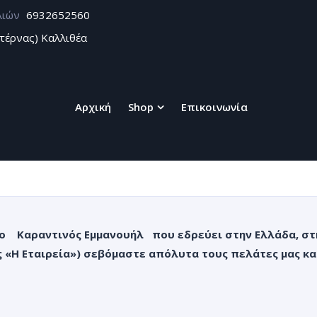
λιών
6932652560
τέρνας) Καλλιθέα
Αρχική
Shop
Επικοινωνία
τλο
Καραντινός Εμμανουήλ
που εδρεύει στην Ελλάδα, σ
ς «Η Εταιρεία»)
σεβόμαστε απόλυτα τους πελάτες μας κα